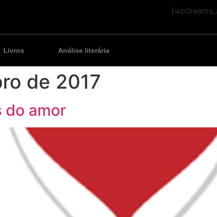
[wpdreams_a
Livros
Análise literária
ro de 2017
s do amor