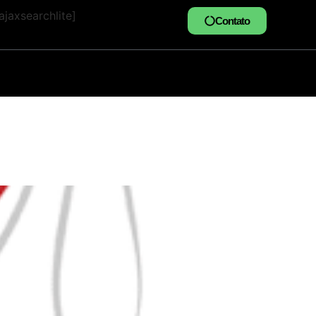
jaxsearchlite]
Contato