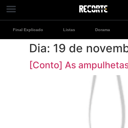
Final Explicado
Listas
Dorama
Dia:
19 de novemb
[Conto] As ampulheta