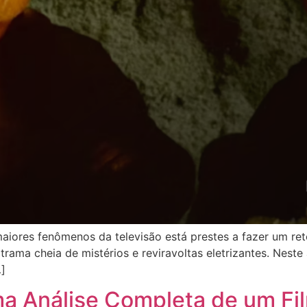
aiores fenômenos da televisão está prestes a fazer um reto
rama cheia de mistérios e reviravoltas eletrizantes. Neste
…]
ma Análise Completa de um Fi