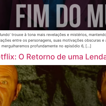
Mundo’ trouxe à tona mais revelações e mistérios, manten
relações entre os personagens, suas motivações obscuras e
o, mergulharemos profundamente no episódio 6, […]
etflix: O Retorno de uma Lend