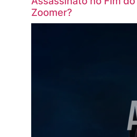
Assassinato no Fim do
Zoomer?