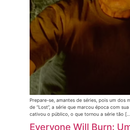
Prepare-se, amantes de séries, pois um dos m
de “Lost”, a série que marcou época com sua t
cativou o público, o que tornou a série tão [
Everyone Will Burn: U