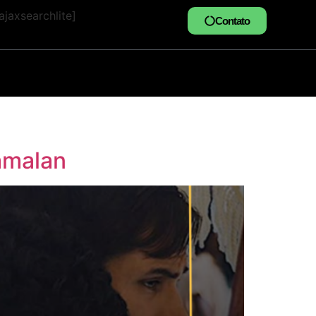
jaxsearchlite]
Contato
amalan