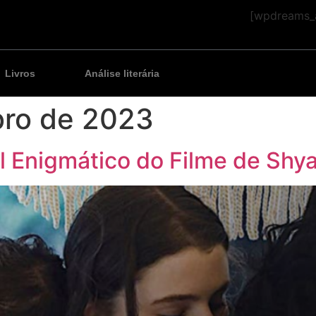
[wpdreams_a
Livros
Análise literária
ro de 2023
l Enigmático do Filme de Shy