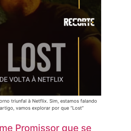
rno triunfal à Netflix. Sim, estamos falando
 artigo, vamos explorar por que “Lost”
lme Promissor que se