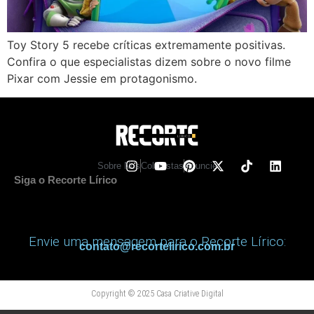
Toy Story 5 recebe críticas extremamente positivas.
Confira o que especialistas dizem sobre o novo filme
Pixar com Jessie em protagonismo.
Sobre Nos
Colunistas
Anuncie
Siga o Recorte Lírico
Envie uma mensagem para o Recorte Lírico:
contato@recortelirico.com.br
Copyright © 2025 Casa Criative Digital