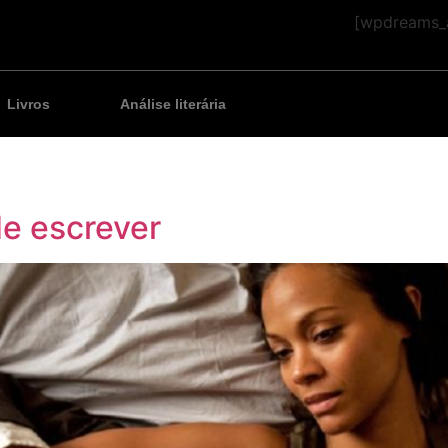
[wpdreams_a
Livros
Análise literária
de escrever