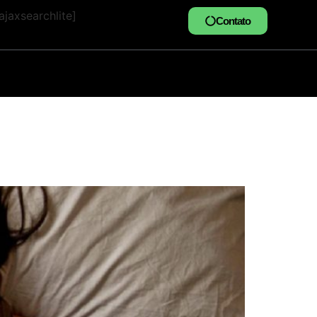
jaxsearchlite]
Contato