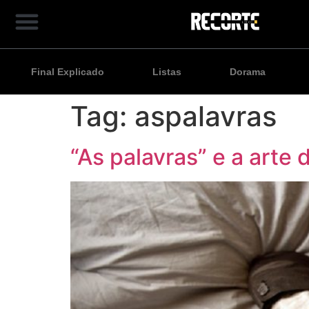
Final Explicado
Listas
Dorama
Tag:
aspalavras
“As palavras” e a arte 