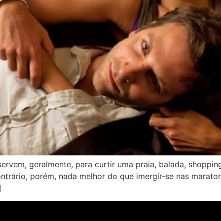
ervem, geralmente, para curtir uma praia, balada, shoppin
ntrário, porém, nada melhor do que imergir-se nas maraton
]