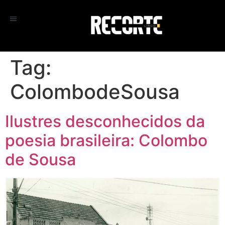
Tag:
ColombodeSousa
Ilustres desconhecidos da
poesia brasileira: Colombo
de Sousa