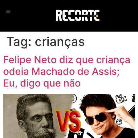
Tag:
crianças
Felipe Neto diz que criança
odeia Machado de Assis;
Eu, digo que não