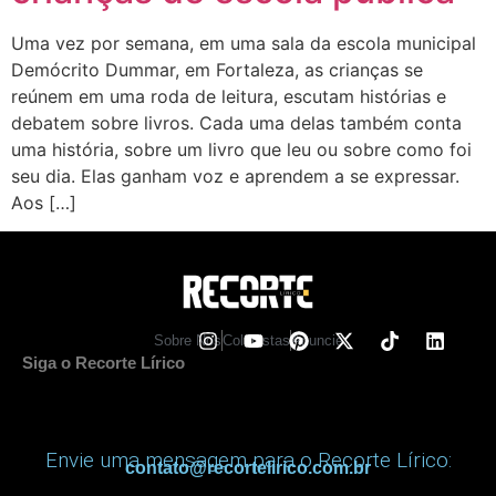
Uma vez por semana, em uma sala da escola municipal
Demócrito Dummar, em Fortaleza, as crianças se
reúnem em uma roda de leitura, escutam histórias e
debatem sobre livros. Cada uma delas também conta
uma história, sobre um livro que leu ou sobre como foi
seu dia. Elas ganham voz e aprendem a se expressar.
Aos […]
Sobre Nos
Colunistas
Anuncie
Siga o Recorte Lírico
Envie uma mensagem para o Recorte Lírico:
contato@recortelirico.com.br