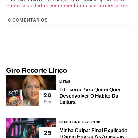
como seus dados em comentários são processados
.
0
COMENTÁRIOS
Giro Recorte Lírico
LISTAS
10 Livros Para Quem Quer
20
Desenvolver O Hábito Da
Fev
Leitura
FILMES
FINAL EXPLICADO
Minha Culpa: Final Explicado
25
| Quem Enviou As Ameaças