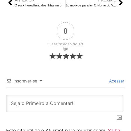
ANTERIOR
PRÓXIMO
O rock hereditário dos Titãs na ópera Doze flores Amarelas
10 motivos para ler O Nome do Vento, de Patrick Rothfuss
0
Classificacao do Art
igo
Inscrever-se
Acessar
Este site utiliza o Akismet para reduzir spam.
Saiba