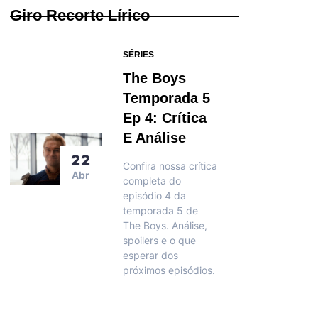
Giro Recorte Lírico
SÉRIES
The Boys
Temporada 5
Ep 4: Crítica
E Análise
22
Confira nossa crítica
Abr
completa do
episódio 4 da
temporada 5 de
The Boys. Análise,
spoilers e o que
esperar dos
próximos episódios.