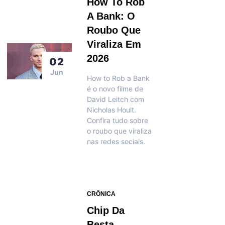
How To Rob
A Bank: O
Roubo Que
Viraliza Em
2026
02
Jun
How to Rob a Bank
é o novo filme de
David Leitch com
Nicholas Hoult.
Confira tudo sobre
o roubo que viraliza
nas redes sociais.
CRÔNICA
Chip Da
Besta