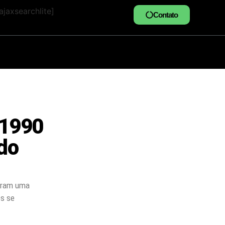
jaxsearchlite]
Contato
 1990
do
taram uma
es se