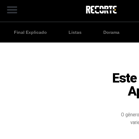
Final Explicado
Listas
Dorama
Este
A
O gênero
vari