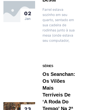
Farrel estava
02
sozinho em seu
Jan
quarto, sentado em
sua cadeira de
rodinhas junto à sua
mesa (onde estava
seu computador,
SÉRIES
Os Seanchan:
Os Vilões
Mais
Terríveis De
‘A Roda Do
Tempo’ Na 2ª
23