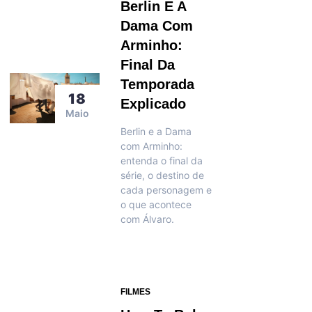
Berlin E A
Dama Com
Arminho:
Final Da
Temporada
18
Explicado
Maio
Berlin e a Dama
com Arminho:
entenda o final da
série, o destino de
cada personagem e
o que acontece
com Álvaro.
FILMES