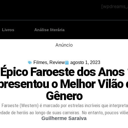
[wpdreams_a
Livros
Análise literária
Anúncio
Filmes
,
Review
agosto 1, 2023
 Épico Faroeste dos Anos
presentou o Melhor Vilão 
Gênero
 Faroeste (Western) é marcado por estrelas incríveis que interpre
edade de heróis ao longo de suas carreiras. No entanto, poucos vilõ
Guilherme Saraiva