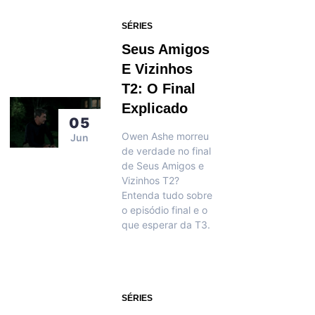
SÉRIES
Seus Amigos
E Vizinhos
T2: O Final
Explicado
05
Owen Ashe morreu
Jun
de verdade no final
de Seus Amigos e
Vizinhos T2?
Entenda tudo sobre
o episódio final e o
que esperar da T3.
SÉRIES