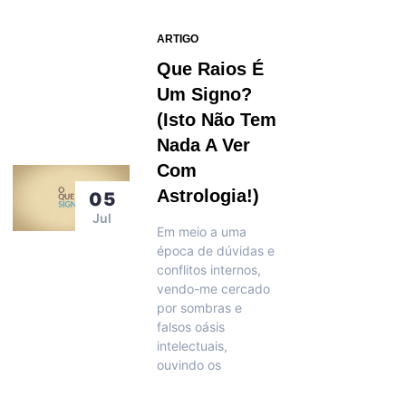
ARTIGO
Que Raios É
Um Signo?
(Isto Não Tem
Nada A Ver
Com
Astrologia!)
05
Jul
Em meio a uma
época de dúvidas e
conflitos internos,
vendo-me cercado
por sombras e
falsos oásis
intelectuais,
ouvindo os