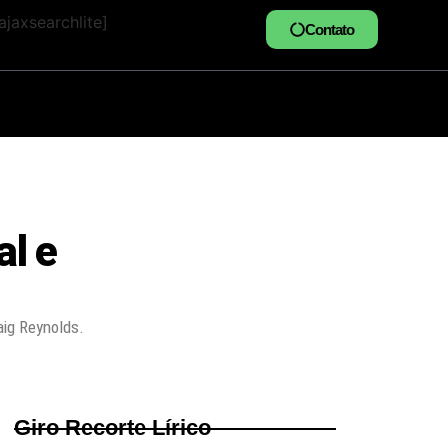
jaxsearchlite]
Contato
al e
aig Reynolds.
Giro Recorte Lírico