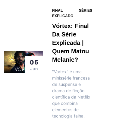
FINAL
SÉRIES
EXPLICADO
Vórtex: Final
Da Série
Explicada |
Quem Matou
Melanie?
05
Jun
"Vortex" é uma
minissérie francesa
de suspense e
drama de ficção
científica da Netflix
que combina
elementos de
tecnologia falha,