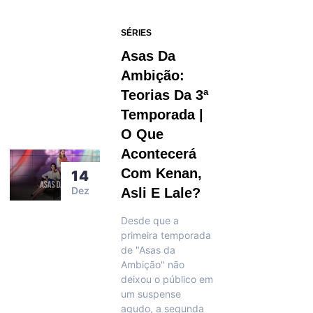
SÉRIES
Asas Da
Ambição:
Teorias Da 3ª
Temporada |
O Que
Acontecerá
Com Kenan,
14
Dez
Asli E Lale?
Desde que a
primeira temporada
de "Asas da
Ambição" não
deixou o público em
um suspense
agudo, a segunda