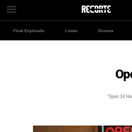
Final Explicado
Listas
Dorama
Ope
“Open 24 Hou