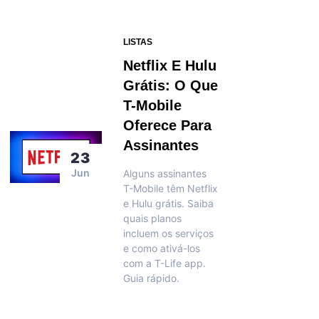
LISTAS
Netflix E Hulu
Grátis: O Que
T-Mobile
Oferece Para
Assinantes
23
Jun
Alguns assinantes
T-Mobile têm Netflix
e Hulu grátis. Saiba
quais planos
incluem os serviços
e como ativá-los
com a T-Life app.
Guia rápido.