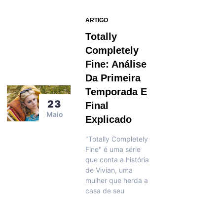
ARTIGO
Totally
Completely
Fine: Análise
Da Primeira
Temporada E
23
Final
Maio
Explicado
"Totally Completely
Fine" é uma série
que conta a história
de Vivian, uma
mulher que herda a
casa de seu