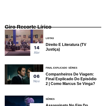
Giro Recorte Lírico
LISTAS
Direito E Literatura (TV
14
Justiça)
Abr
FINAL EXPLICADO
SÉRIES
Companheiros De Viagem:
06
Final Explicado Do Episódio
Nov
2 | Como Marcus Se Vinga?
SÉRIES
Assassinato No Fim Do