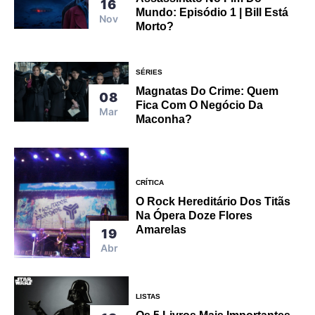
16
Mundo: Episódio 1 | Bill Está
Nov
Morto?
SÉRIES
Magnatas Do Crime: Quem
08
Fica Com O Negócio Da
Mar
Maconha?
CRÍTICA
O Rock Hereditário Dos Titãs
Na Ópera Doze Flores
Amarelas
19
Abr
LISTAS