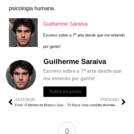
psicologia humana.
Guilherme Saraiva
Escrevo sobre a 7ª arte desde que me entendo
por gente!
Guilherme Saraiva
Escrevo sobre a 7ª arte desde que
me entendo por gente!
Todos os posts
ANTERIOR
PRÓXIMO
From: O Menino de Branco | Quem é ele e qual é o seu papel na cidade?
Tô Ryca: Uma comédia divertida e cativante na Sessão da Tarde desta quinta-feira!
0