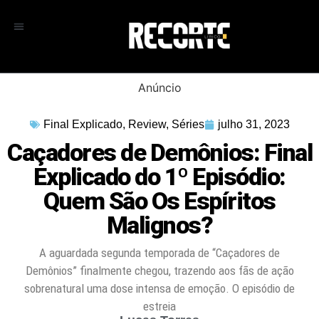
Anúncio
Final Explicado
,
Review
,
Séries
julho 31, 2023
Caçadores de Demônios: Final
Explicado do 1º Episódio:
Quem São Os Espíritos
Malignos?
A aguardada segunda temporada de “Caçadores de
Demônios” finalmente chegou, trazendo aos fãs de ação
sobrenatural uma dose intensa de emoção. O episódio de
estreia