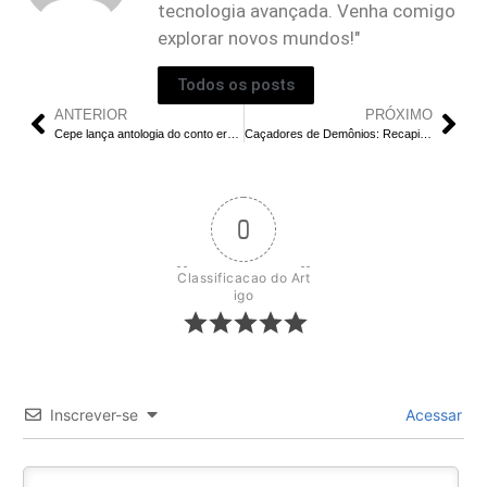
tecnologia avançada. Venha comigo
explorar novos mundos!"
Todos os posts
ANTERIOR
PRÓXIMO
Cepe lança antologia do conto erótico brasileiro de 1852 a 2022
Caçadores de Demônios: Recapitulação e Final Explicado do EP 2: Os Espíritos Matam Min Gi?
0
Classificacao do Art
igo
Inscrever-se
Acessar