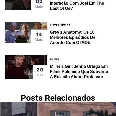
02
Interação Com Joel Em The
Maio
Last Of Us?
LISTAS
SÉRIES
Grey’s Anatomy: Os 10
14
Melhores Episódios De
Maio
Acordo Com O IMDb
FILMES
Miller’s Girl: Jenna Ortega Em
20
Filme Polêmico Que Subverte
Dez
A Relação Aluno-Professor
Posts Relacionados