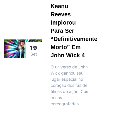
Keanu
Reeves
Implorou
Para Ser
“Definitivamente
Morto” Em
19
Set
John Wick 4
O universo de John
Wick ganhou seu
lugar especial no
coração dos fãs de
filmes de ação. Com
cenas
coreografadas