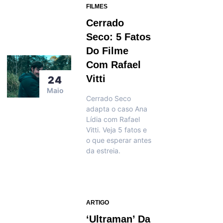
FILMES
Cerrado
Seco: 5 Fatos
Do Filme
Com Rafael
Vitti
24
Maio
Cerrado Seco
adapta o caso Ana
Lídia com Rafael
Vitti. Veja 5 fatos e
o que esperar antes
da estreia.
ARTIGO
‘Ultraman’ Da