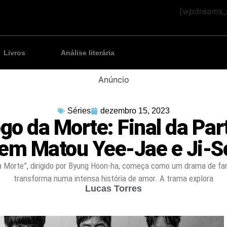
[wpdreams_a
Livros
Análise literária
Anúncio
Séries
dezembro 15, 2023
go da Morte: Final da Part
em Matou Yee-Jae e Ji-S
a Morte”, dirigido por Byung Hoon-ha, começa como um drama de fan
transforma numa intensa história de amor. A trama explora
Lucas Torres