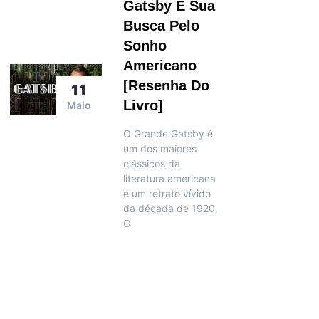
Gatsby E Sua
Busca Pelo
Sonho
Americano
[resenha Do
11
Livro]
Maio
O Grande Gatsby é
um dos maiores
clássicos da
literatura americana
e um retrato vívido
da década de 1920.
O