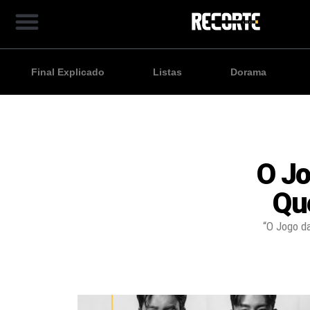
Final Explicado
Listas
Dorama
O Jo
Qu
“O Jogo d