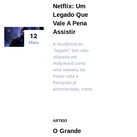
Netflix: Um
Legado Que
Vale A Pena
Assistir
12
Maio
A tendência do
"legado" tem sido
utilizada em
Hollywood como
uma maneira de
trazer vida a
franquias já
adormecidas, como
ARTIGO
O Grande