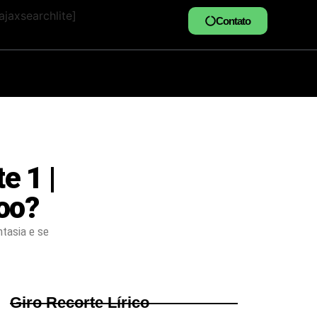
jaxsearchlite]
Contato
e 1 |
oo?
tasia e se
Giro Recorte Lírico