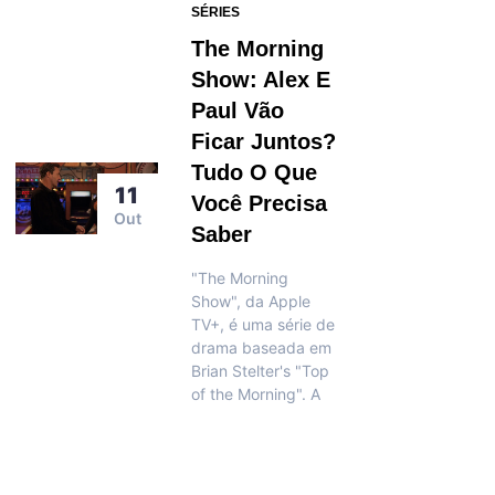
SÉRIES
The Morning
Show: Alex E
Paul Vão
Ficar Juntos?
Tudo O Que
11
Você Precisa
Out
Saber
"The Morning
Show", da Apple
TV+, é uma série de
drama baseada em
Brian Stelter's "Top
of the Morning". A