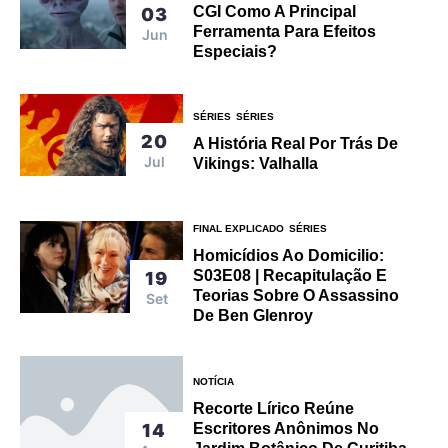
CGI Como A Principal
03
Ferramenta Para Efeitos
Jun
Especiais?
SÉRIES
SÉRIES
20
A História Real Por Trás De
Jul
Vikings: Valhalla
FINAL EXPLICADO
SÉRIES
Homicídios Ao Domicilio:
S03E08 | Recapitulação E
19
Teorias Sobre O Assassino
Set
De Ben Glenroy
NOTÍCIA
Recorte Lírico Reúne
14
Escritores Anônimos No