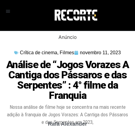
Anúncio
Crítica de cinema
,
Filmes
novembro 11, 2023
Análise de “Jogos Vorazes A
Cantiga dos Pássaros e das
Serpentes” : 4° filme da
Franquia
Nossa análise de filme hoje se concentra na mais recente
adição à franquia de Jogos Vorazes: A Cantiga dos Pássaros
e das Serpentes em 2023,
Rafa Alexander