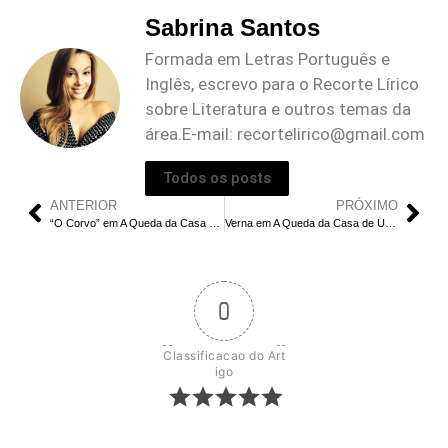
Sabrina Santos
Formada em Letras Português e
Inglês, escrevo para o Recorte Lírico
sobre Literatura e outros temas da
área.E-mail:
recortelirico@gmail.com
Todos os posts
ANTERIOR
PRÓXIMO
“O Corvo” em A Queda da Casa de Usher: Um Símbolo da Morte Explorado
Verna em A Queda da Casa de Usher: Por Que a Morte Chegou de Forma Diferente para os Irmãos Usher?
0
Classificacao do Art
igo