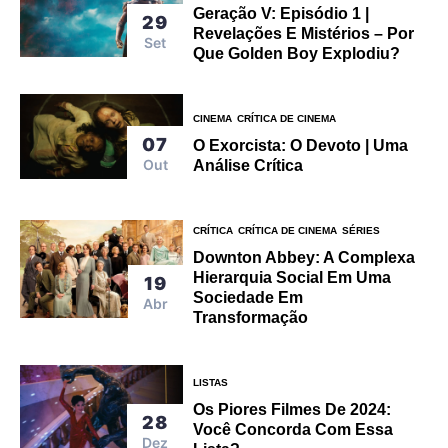
Geração V: Episódio 1 |
29
Revelações E Mistérios – Por
Set
Que Golden Boy Explodiu?
CINEMA
CRÍTICA DE CINEMA
07
O Exorcista: O Devoto | Uma
Out
Análise Crítica
CRÍTICA
CRÍTICA DE CINEMA
SÉRIES
Downton Abbey: A Complexa
Hierarquia Social Em Uma
19
Sociedade Em
Abr
Transformação
LISTAS
Os Piores Filmes De 2024:
28
Você Concorda Com Essa
Dez