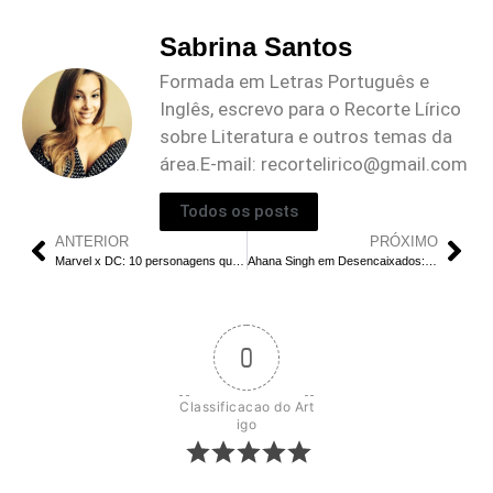
Sabrina Santos
Formada em Letras Português e
Inglês, escrevo para o Recorte Lírico
sobre Literatura e outros temas da
área.E-mail:
recortelirico@gmail.com
Todos os posts
ANTERIOR
PRÓXIMO
Marvel x DC: 10 personagens que são imitações uns dos outros
Ahana Singh em Desencaixados: Final Explicado | Como Ahana Superou Rohan?
0
Classificacao do Art
igo