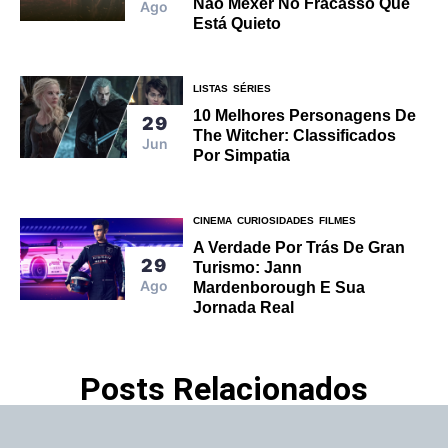
Não Mexer No Fracasso Que
Ago
Está Quieto
LISTAS
SÉRIES
10 Melhores Personagens De
29
The Witcher: Classificados
Jun
Por Simpatia
CINEMA
CURIOSIDADES
FILMES
A Verdade Por Trás De Gran
29
Turismo: Jann
Ago
Mardenborough E Sua
Jornada Real
Posts Relacionados