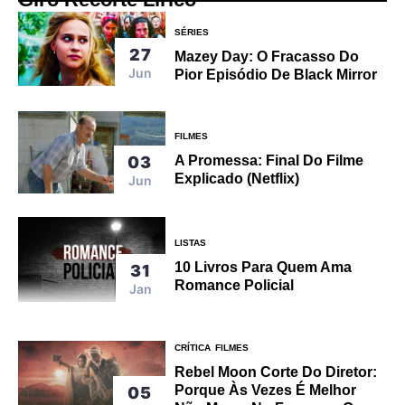
SÉRIES
27
Mazey Day: O Fracasso Do
Jun
Pior Episódio De Black Mirror
FILMES
A Promessa: Final Do Filme
03
Explicado (Netflix)
Jun
LISTAS
10 Livros Para Quem Ama
31
Romance Policial
Jan
CRÍTICA
FILMES
Rebel Moon Corte Do Diretor:
Porque Às Vezes É Melhor
05