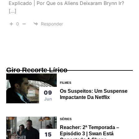
Explicado | Por Que os Aliens Deixaram Brynn Ir?
[…]
0
Responder
Giro Recorte Lírico
FILMES
Os Suspeitos: Um Suspense
09
Impactante Da Netflix
Jun
SÉRIES
Reacher: 2ª Temporada –
Episódio 3 | Swan Está
15