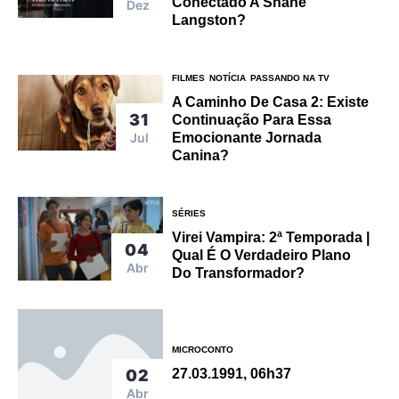
Conectado A Shane
Dez
Langston?
FILMES
NOTÍCIA
PASSANDO NA TV
A Caminho De Casa 2: Existe
31
Continuação Para Essa
Jul
Emocionante Jornada
Canina?
SÉRIES
Virei Vampira: 2ª Temporada |
04
Qual É O Verdadeiro Plano
Abr
Do Transformador?
MICROCONTO
02
27.03.1991, 06h37
Abr