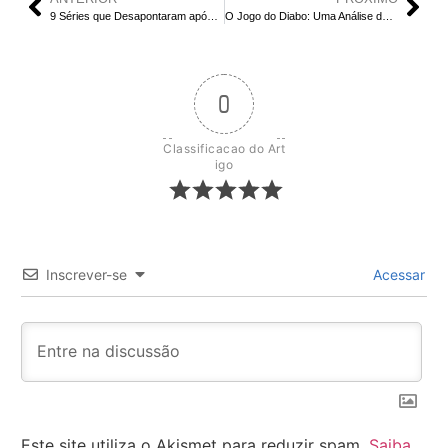
9 Séries que Desapontaram após a 1ª Temporada
O Jogo do Diabo: Uma Análise do Reality Show Sul-Coreano Baseado em Inteligência
0
Classificacao do Art
igo
Inscrever-se
Acessar
Este site utiliza o Akismet para reduzir spam.
Saiba