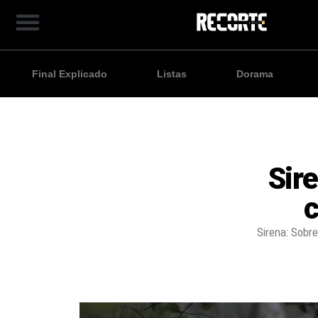
Final Explicado
Listas
Dorama
Sire
c
Sirena: Sobr