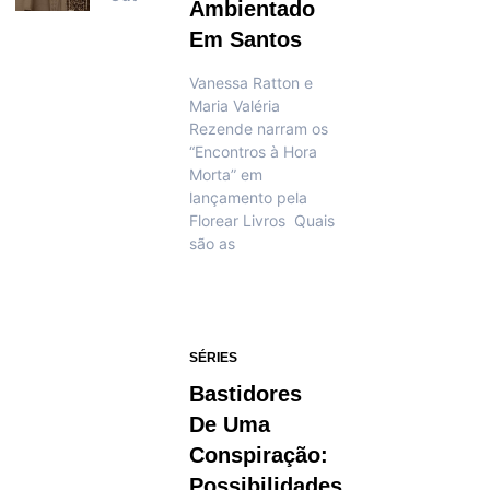
Ambientado
Em Santos
Vanessa Ratton e
Maria Valéria
Rezende narram os
“Encontros à Hora
Morta” em
lançamento pela
Florear Livros Quais
são as
SÉRIES
Bastidores
De Uma
Conspiração:
Possibilidades