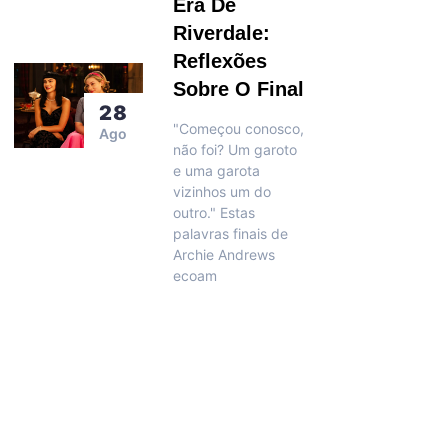
Era De
Riverdale:
Reflexões
Sobre O Final
28
"Começou conosco,
Ago
não foi? Um garoto
e uma garota
vizinhos um do
outro." Estas
palavras finais de
Archie Andrews
ecoam