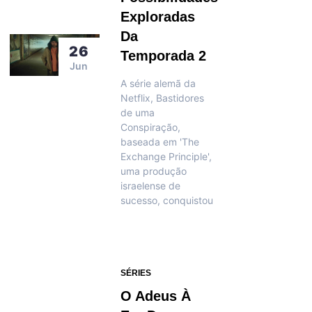
Exploradas
Da
26
Temporada 2
Jun
A série alemã da
Netflix, Bastidores
de uma
Conspiração,
baseada em 'The
Exchange Principle',
uma produção
israelense de
sucesso, conquistou
SÉRIES
O Adeus À