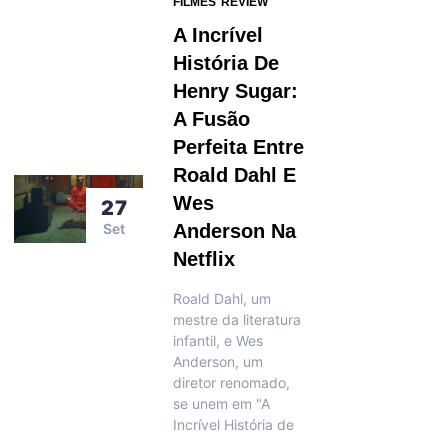
FILMES
REVIEW
A Incrível
História De
Henry Sugar:
A Fusão
Perfeita Entre
Roald Dahl E
Wes
27
Set
Anderson Na
Netflix
Roald Dahl, um
mestre da literatura
infantil, e Wes
Anderson, um
diretor renomado,
se unem em "A
Incrível História de