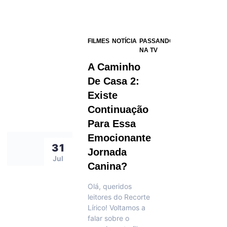
FILMES
NOTÍCIA
PASSANDO
NA TV
A Caminho
De Casa 2:
Existe
Continuação
Para Essa
Emocionante
31
Jornada
Jul
Canina?
Olá, queridos
leitores do Recorte
Lírico! Voltamos a
falar sobre o