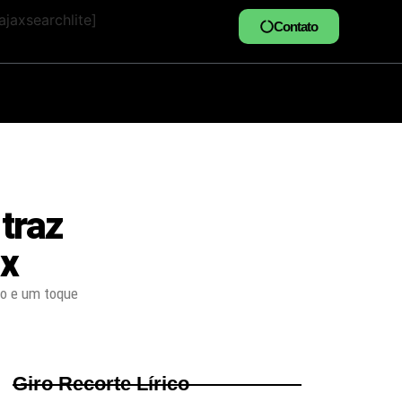
jaxsearchlite]
Contato
 traz
ix
ão e um toque
Giro Recorte Lírico