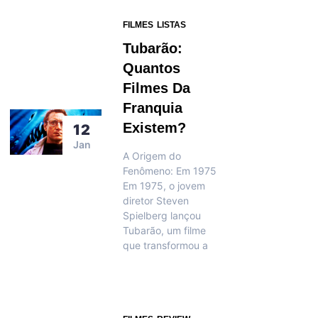
FILMES
LISTAS
Tubarão:
Quantos
Filmes Da
Franquia
Existem?
12
Jan
A Origem do
Fenômeno: Em 1975
Em 1975, o jovem
diretor Steven
Spielberg lançou
Tubarão, um filme
que transformou a