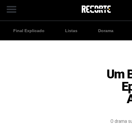
Final Explicado
Listas
Dorama
Um B
E
O drama su