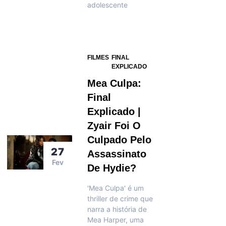
adolescente
FILMES
FINAL
EXPLICADO
Mea Culpa:
Final
Explicado |
Zyair Foi O
Culpado Pelo
27
Assassinato
Fev
De Hydie?
'Mea Culpa' é um
thriller de crime que
narra a história de
Mea Harper, uma