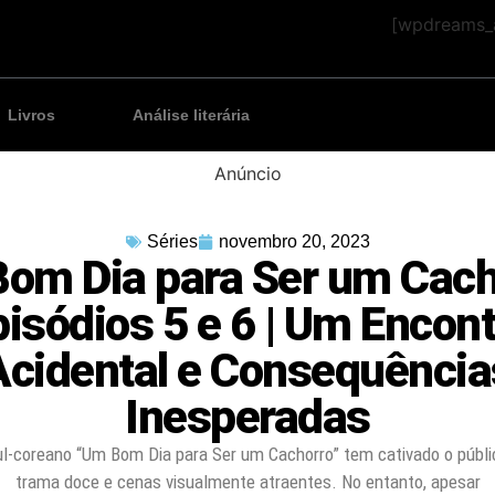
[wpdreams_a
Livros
Análise literária
Anúncio
Séries
novembro 20, 2023
om Dia para Ser um Cach
pisódios 5 e 6 | Um Encont
Acidental e Consequência
Inesperadas
l-coreano “Um Bom Dia para Ser um Cachorro” tem cativado o públ
trama doce e cenas visualmente atraentes. No entanto, apesar