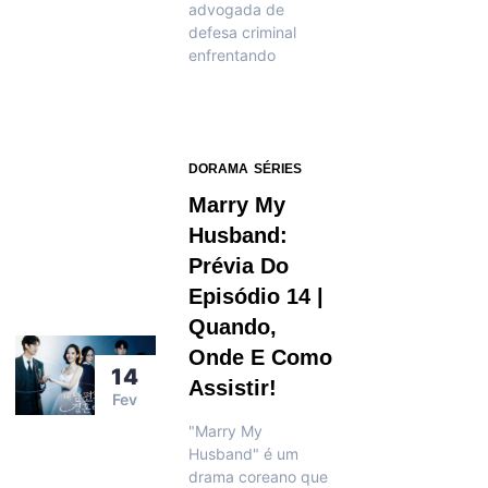
advogada de
defesa criminal
enfrentando
DORAMA
SÉRIES
Marry My
Husband:
Prévia Do
Episódio 14 |
Quando,
Onde E Como
14
Assistir!
Fev
"Marry My
Husband" é um
drama coreano que