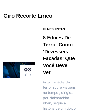
Giro Recorte Lírico
FILMES
LISTAS
8 Filmes De
Terror Como
‘Dezesseis
Facadas’ Que
Você Deve
08
Ver
Out
Esta comédia de
terror sobre viagens
no tempo , dirigida
por Nahnatchka
Khan, segue a
história de um típico