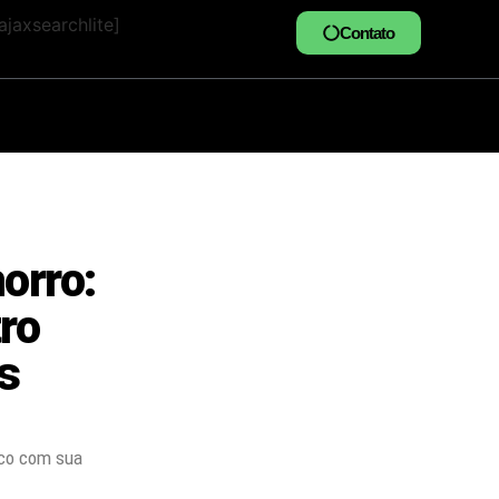
jaxsearchlite]
Contato
orro:
ro
s
ico com sua