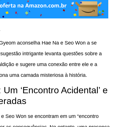
a
o Gyeom aconselha Hae Na e Seo Won a se
 sugestão intrigante levanta questões sobre a
dição e sugere uma conexão entre ele e a
ciona uma camada misteriosa à história.
 Um ‘Encontro Acidental’ e
eradas
a e Seo Won se encontram em um “encontro
ber as consequências. No entanto, uma presença