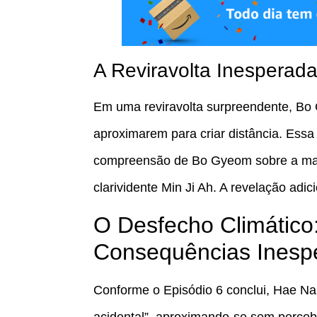
A Reviravolta Inesperad
Em uma reviravolta surpreendente, B
aproximarem para criar distância. Essa
compreensão de Bo Gyeom sobre a mal
clarividente Min Ji Ah. A revelação adi
O Desfecho Climático:
Consequências Inesp
Conforme o Episódio 6 conclui, Hae N
acidental”, aproximando-se sem perce