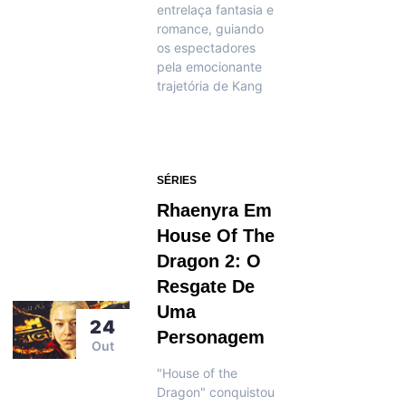
entrelaça fantasia e
romance, guiando
os espectadores
pela emocionante
trajetória de Kang
SÉRIES
Rhaenyra Em
House Of The
Dragon 2: O
Resgate De
Uma
24
Personagem
Out
"House of the
Dragon" conquistou