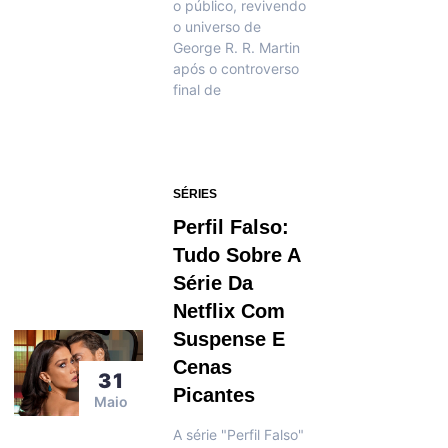
o público, revivendo
o universo de
George R. R. Martin
após o controverso
final de
SÉRIES
Perfil Falso:
Tudo Sobre A
Série Da
Netflix Com
Suspense E
Cenas
31
Picantes
Maio
A série "Perfil Falso"