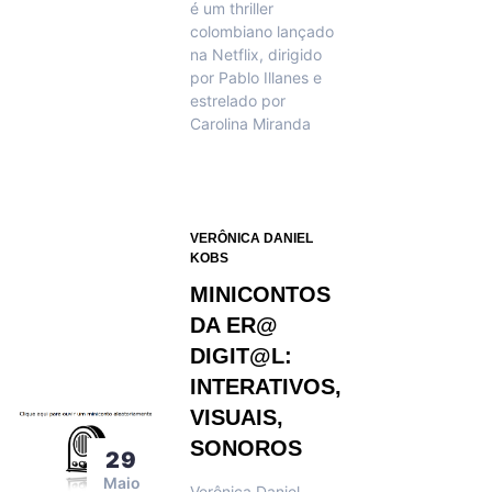
é um thriller
colombiano lançado
na Netflix, dirigido
por Pablo Illanes e
estrelado por
Carolina Miranda
VERÔNICA DANIEL
KOBS
MINICONTOS
DA ER@
DIGIT@L:
INTERATIVOS,
VISUAIS,
SONOROS
29
Maio
Verônica Daniel