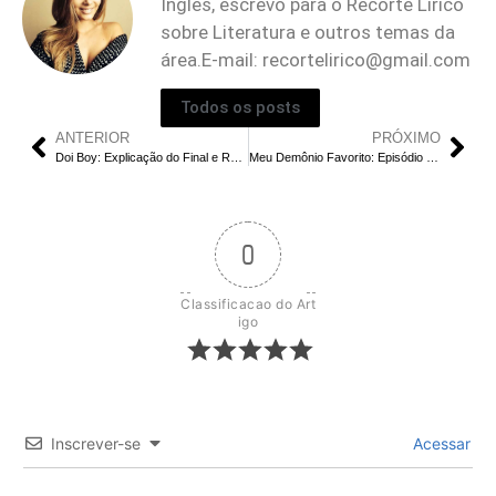
Inglês, escrevo para o Recorte Lírico
sobre Literatura e outros temas da
área.E-mail:
recortelirico@gmail.com
Todos os posts
ANTERIOR
PRÓXIMO
Doi Boy: Explicação do Final e Resumo do Filme: O que Aconteceu com Wuth, Wan e Ji?
Meu Demônio Favorito: Episódio 1 Explicado: Os Mistérios Por Trás da Personalidade Demoníaca de Do Do Hee
0
Classificacao do Art
igo
Inscrever-se
Acessar