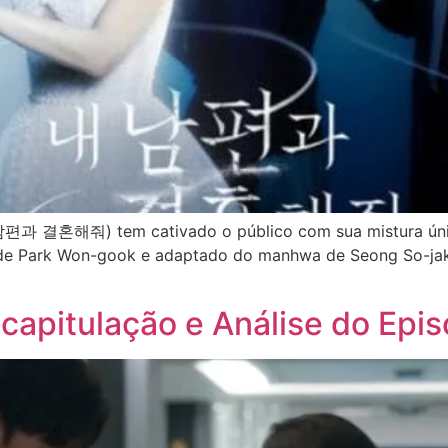
편과 결혼해줘) tem cativado o público com sua mistura única
de Park Won-gook e adaptado do manhwa de Seong So-jak,
]
apitulação e Análise do Epis