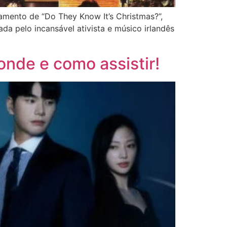
ento de “Do They Know It’s Christmas?”,
da pelo incansável ativista e músico irlandês
onde e como assistir!