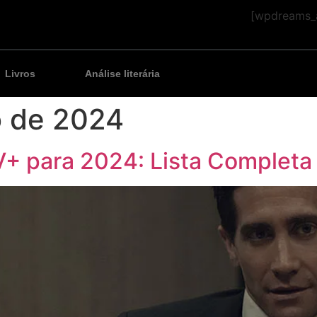
[wpdreams_a
Livros
Análise literária
o de 2024
V+ para 2024: Lista Complet