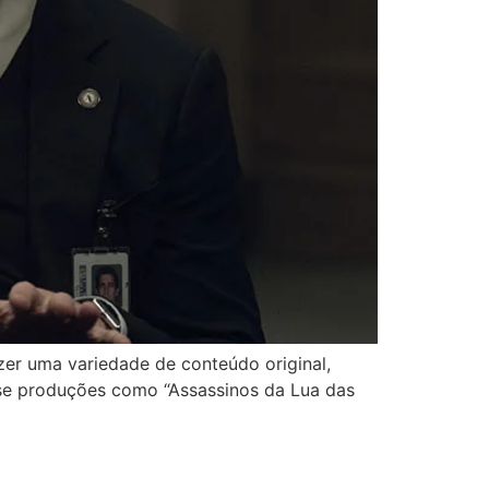
er uma variedade de conteúdo original,
m-se produções como “Assassinos da Lua das