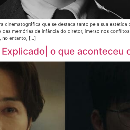
cinematográfica que se destaca tanto pela sua estética qu
to das memórias de infância do diretor, imerso nos conflito
, no entanto, […]
l Explicado| o que aconteceu