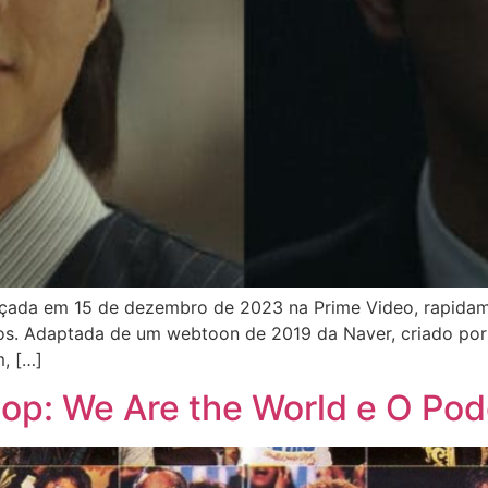
ançada em 15 de dezembro de 2023 na Prime Video, rapida
s. Adaptada de um webtoon de 2019 da Naver, criado por 
m, […]
op: We Are the World e O Pod