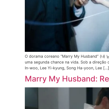
O dorama coreano “Marry My Husband” (내 남
uma segunda chance na vida. Sob a direção 
In-woo, Lee Yi-kyung, Song Ha-yoon, Lee […
Marry My Husband: Rec