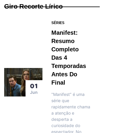
Giro Recorte Lírico
SÉRIES
Manifest:
Resumo
Completo
Das 4
Temporadas
Antes Do
Final
01
Jun
"Manifest" é uma
série que
rapidamente chama
a atenção e
desperta a
curiosidade do
espectador. No