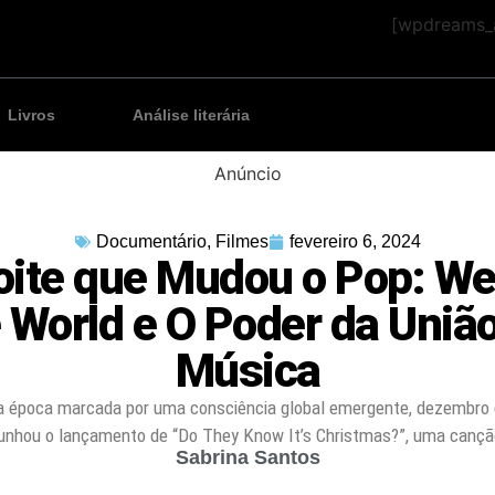
[wpdreams_a
Livros
Análise literária
Anúncio
Documentário
,
Filmes
fevereiro 6, 2024
oite que Mudou o Pop: We
 World e O Poder da Uniã
Música
 época marcada por uma consciência global emergente, dezembro 
nhou o lançamento de “Do They Know It’s Christmas?”, uma canç
Sabrina Santos