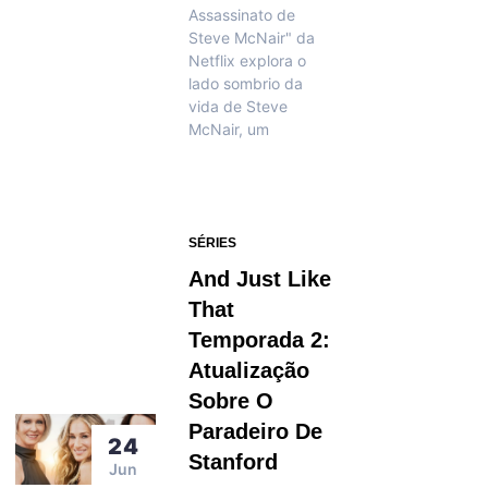
Assassinato de
Steve McNair" da
Netflix explora o
lado sombrio da
vida de Steve
McNair, um
SÉRIES
And Just Like
That
Temporada 2:
Atualização
Sobre O
Paradeiro De
24
Stanford
Jun