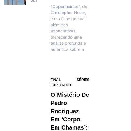
Jul
"Oppenheimer", de
Christopher Nolan,
é um filme que vai
além das
expectativas,
oferecendo uma
análise profunda e
autêntica sobre a
FINAL
SÉRIES
EXPLICADO
O Mistério De
Pedro
Rodriguez
Em ‘Corpo
Em Chamas’: