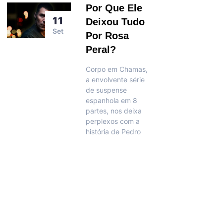
Por Que Ele
11
Deixou Tudo
Set
Por Rosa
Peral?
Corpo em Chamas,
a envolvente série
de suspense
espanhola em 8
partes, nos deixa
perplexos com a
história de Pedro