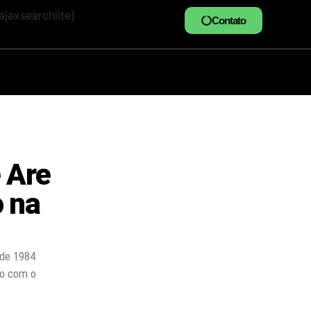
jaxsearchlite]
Contato
 Are
o na
de 1984
ão com o