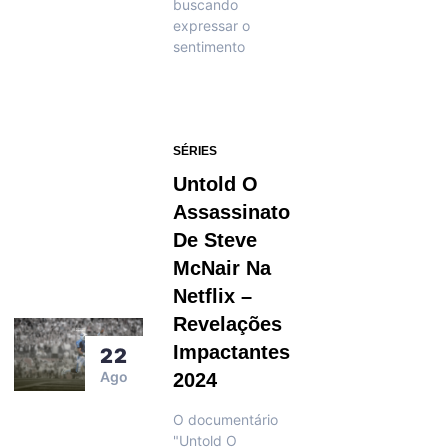
buscando
expressar o
sentimento
SÉRIES
Untold O
Assassinato
De Steve
McNair Na
Netflix –
Revelações
Impactantes
22
Ago
2024
O documentário
"Untold O