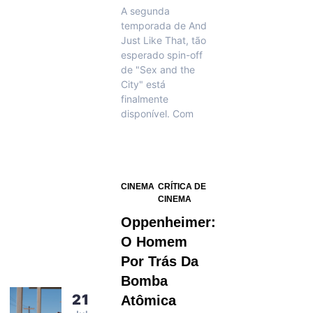
A segunda
temporada de And
Just Like That, tão
esperado spin-off
de "Sex and the
City" está
finalmente
disponível. Com
CINEMA
CRÍTICA DE
CINEMA
Oppenheimer:
O Homem
Por Trás Da
Bomba
21
Atômica