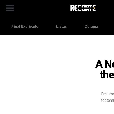
Final Explicado
Listas
Dorama
A N
the
Em uma
testemu