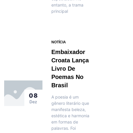
entanto, a trama
principal
NOTÍCIA
Embaixador
Croata Lança
Livro De
Poemas No
Brasil
08
A poesia é um
Dez
gênero literário que
manifesta beleza,
estética e harmonia
em formas de
palavras. Foi