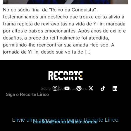
No episódio final de “Reino da Conquista”,
testemunhamos um desfecho que trouxe certo alívio à
trama repleta de reviravoltas na vida de Yi-in, marcada
por altos e baixos emocionantes. Após anos de exílio e
desafios, a prece do rei finalmente foi atendida,
permitindo-lhe reencontrar sua amada Hee-soo. A
jornada de Yi-in, desde sua volta de […]
Sobre Nos
Colunistas
Anuncie
Siga o Recorte Lírico
Envie uma mensagem para o Recorte Lírico:
contato@recortelirico.com.br