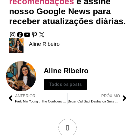
recomendações
e assine
nosso
Google News
para
receber atualizações diárias.
Aline Ribeiro
Aline Ribeiro
Todos os posts
ANTERIOR
PRÓXIMO
Park Min Young : ‘The Confidence Man’a Nova Adaptação de K-Drama da Netflix
Better Call Saul Desbanca Suits como a Melhor Série Jurídica
0