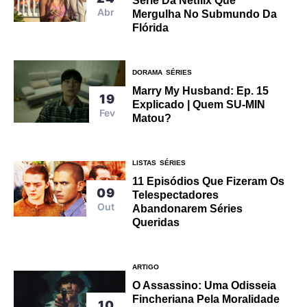
Série Da Netflix Que
Abr
Mergulha No Submundo Da
Flórida
DORAMA
SÉRIES
Marry My Husband: Ep. 15
19
Explicado | Quem SU-MIN
Fev
Matou?
LISTAS
SÉRIES
11 Episódios Que Fizeram Os
09
Telespectadores
Out
Abandonarem Séries
Queridas
ARTIGO
O Assassino: Uma Odisseia
Fincheriana Pela Moralidade
10