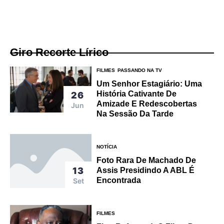
Giro Recorte Lírico
FILMES
PASSANDO NA TV
Um Senhor Estagiário: Uma
História Cativante De
26
Amizade E Redescobertas
Jun
Na Sessão Da Tarde
NOTÍCIA
Foto Rara De Machado De
13
Assis Presidindo A ABL É
Encontrada
Set
FILMES