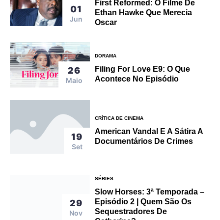
First Reformed: O Filme De
01
Ethan Hawke Que Merecia
Jun
Oscar
DORAMA
Filing For Love E9: O Que
26
Acontece No Episódio
Maio
CRÍTICA DE CINEMA
American Vandal E A Sátira A
19
Documentários De Crimes
Set
SÉRIES
Slow Horses: 3ª Temporada –
Episódio 2 | Quem São Os
29
Sequestradores De
Nov