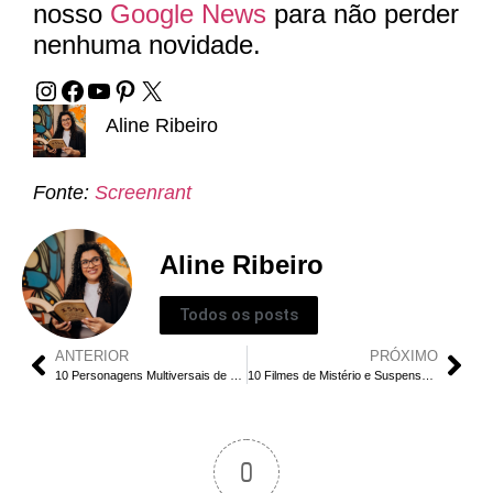
nosso
Google News
para não perder
nenhuma novidade.
Aline Ribeiro
Fonte:
Screenrant
Aline Ribeiro
Todos os posts
ANTERIOR
PRÓXIMO
10 Personagens Multiversais de What If Mais Incríveis da 3ª Temporada
10 Filmes de Mistério e Suspense Excelentes Para Fãs de Agatha Christie
0