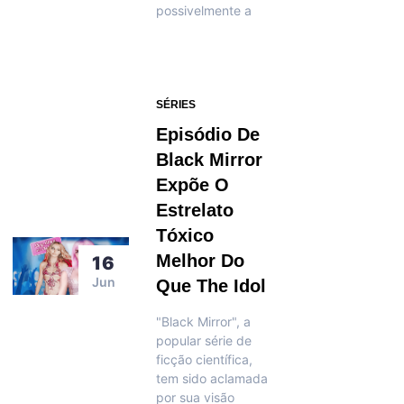
possivelmente a
SÉRIES
Episódio De
Black Mirror
Expõe O
Estrelato
Tóxico
Melhor Do
16
Jun
Que The Idol
"Black Mirror", a
popular série de
ficção científica,
tem sido aclamada
por sua visão