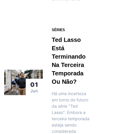
SÉRIES
Ted Lasso
Está
Terminando
Na Terceira
Temporada
Ou Não?
01
Jun
Há uma incerteza
em torno do futuro
da série "Ted
Lasso". Embora a
terceira temporada
esteja sendo
considerada