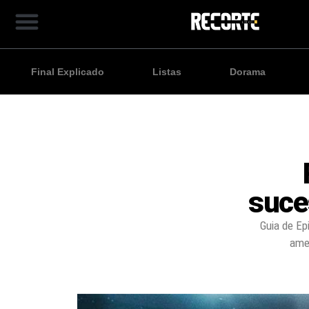
Final Explicado
Listas
Dorama
suce
Guia de Ep
ame