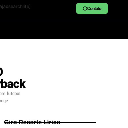
jaxsearchlite]
Contato
O
rback
bre futebol
auge
Giro Recorte Lírico