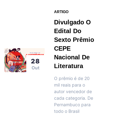
ARTIGO
Divulgado O
Edital Do
Sexto Prêmio
CEPE
Nacional De
28
Literatura
Out
O prêmio é de 20
mil reais para o
autor vencedor de
cada categoria. De
Pernambuco para
todo o Brasil