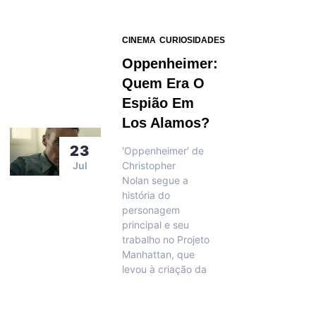
CINEMA
CURIOSIDADES
Oppenheimer:
Quem Era O
Espião Em
Los Alamos?
23
'Oppenheimer' de
Jul
Christopher
Nolan segue a
história do
personagem
principal e seu
trabalho no Projeto
Manhattan, que
levou à criação da