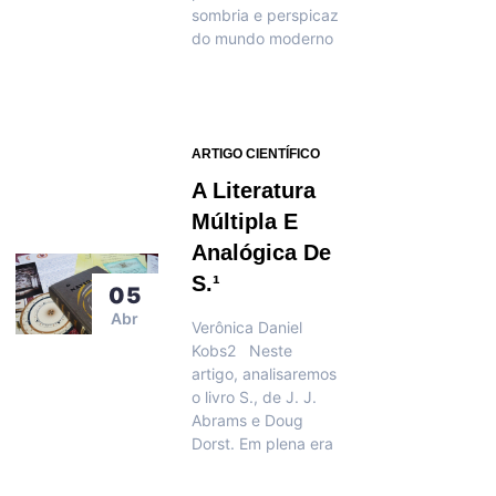
sombria e perspicaz
do mundo moderno
ARTIGO CIENTÍFICO
A Literatura
Múltipla E
Analógica De
S.¹
05
Abr
Verônica Daniel
Kobs2 Neste
artigo, analisaremos
o livro S., de J. J.
Abrams e Doug
Dorst. Em plena era