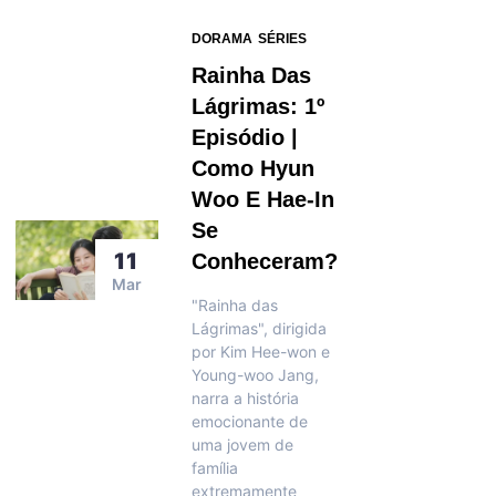
DORAMA
SÉRIES
Rainha Das
Lágrimas: 1º
Episódio |
Como Hyun
Woo E Hae-In
Se
11
Conheceram?
Mar
"Rainha das
Lágrimas", dirigida
por Kim Hee-won e
Young-woo Jang,
narra a história
emocionante de
uma jovem de
família
extremamente