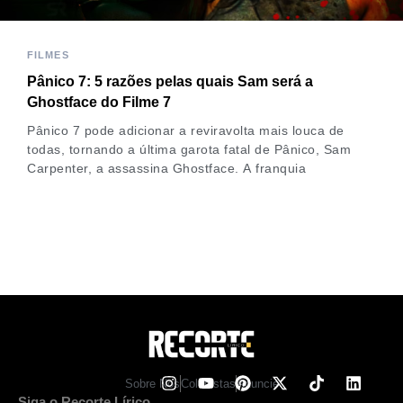
FILMES
Pânico 7: 5 razões pelas quais Sam será a
Ghostface do Filme 7
Pânico 7 pode adicionar a reviravolta mais louca de
todas, tornando a última garota fatal de Pânico, Sam
Carpenter, a assassina Ghostface. A franquia
Sobre Nos
Colunistas
Anuncie
Siga o Recorte Lírico