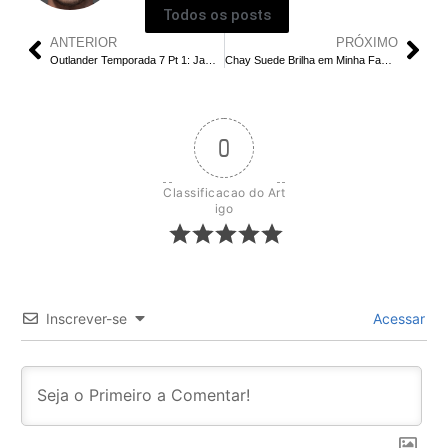
Todos os posts
ANTERIOR
PRÓXIMO
Outlander Temporada 7 Pt 1: Jamie Atira em Quem? Final Explicado!
Chay Suede Brilha em Minha Fama de Mau: 5 Motivos para Assistir à Cinebiografia na Netflix
0
Classificacao do Art
igo
Inscrever-se
Acessar