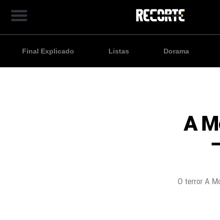
Final Explicado
Listas
Dorama
A M
–
O terror A M