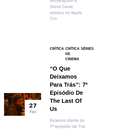
Witherspoon e
Steve Carell,
estreou no Apple
TV+
CRÍTICA
CRÍTICA
SÉRIES
DE
CINEMA
“O Que
Deixamos
Para Trás”: 7º
Episódio De
The Last Of
27
Us
Fev
Estamos diante do
7º episódio de The