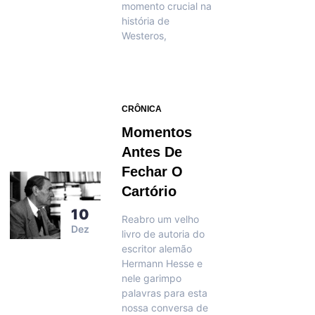
momento crucial na
história de
Westeros,
CRÔNICA
Momentos
Antes De
Fechar O
Cartório
10
Reabro um velho
Dez
livro de autoria do
escritor alemão
Hermann Hesse e
nele garimpo
palavras para esta
nossa conversa de