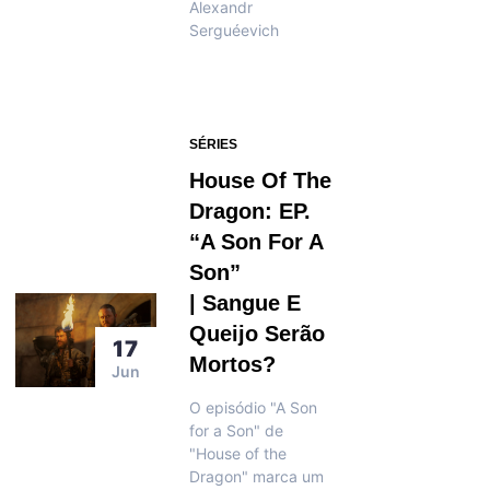
Alexandr
Serguéevich
SÉRIES
House Of The
Dragon: EP.
“A Son For A
Son”
| Sangue E
Queijo Serão
17
Mortos?
Jun
O episódio "A Son
for a Son" de
"House of the
Dragon" marca um