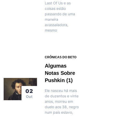
Last Of Us e as
coisas estão
passando de uma
maneira
avassaladora,
mesmo
CRÔNICAS DO BETO
Algumas
Notas Sobre
Pushkin (1)
02
Ele nasceu há mais
de duzentos e vinte
Out
anos, morreu em
duelo aos 38, negro
num país eslavo,