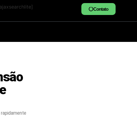
jaxsearchlite]
Contato
nsão
ue
e rapidamente