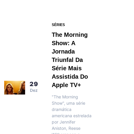
SÉRIES
The Morning
Show: A
Jornada
Triunfal Da
Série Mais
Assistida Do
29
Apple TV+
Dez
"The Morning
Show", uma série
dramática
americana estrelada
por Jennifer
Aniston, Reese