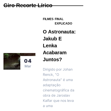
Giro Recorte Lírico
FILMES
FINAL
EXPLICADO
O Astronauta:
Jakub E
Lenka
Acabaram
Juntos?
04
Mar
Dirigido por Johan
Renck, "O
Astronauta" é uma
adaptação
cinematográfica da
obra de Jaroslav
Kalfar que nos leva
a uma