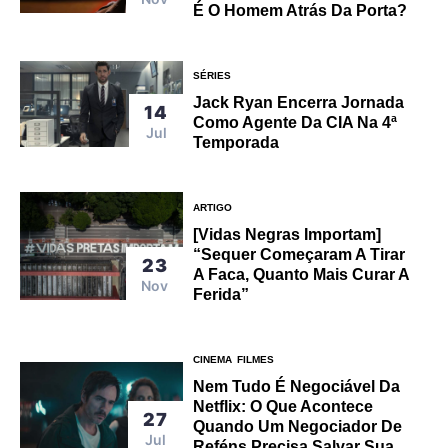
É O Homem Atrás Da Porta?
SÉRIES
Jack Ryan Encerra Jornada
14
Como Agente Da CIA Na 4ª
Jul
Temporada
ARTIGO
[Vidas Negras Importam]
“Sequer Começaram A Tirar
23
A Faca, Quanto Mais Curar A
Nov
Ferida”
CINEMA
FILMES
Nem Tudo É Negociável Da
Netflix: O Que Acontece
27
Quando Um Negociador De
Jul
Reféns Precisa Salvar Sua