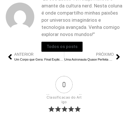
amante da cultura nerd. Nesta coluna
é onde compartilho minhas paixões
por universos imaginários e
tecnologia avançada. Venha comigo
explorar novos mundos!"
Todos os posts
ANTERIOR
PRÓXIMO
Um Corpo que Gera: Final Explicado e Análise da Série
Uma Astronauta Quase Perfeita – final Explicado: O Que Aconteceu com Rex?
0
Classificacao do Art
igo