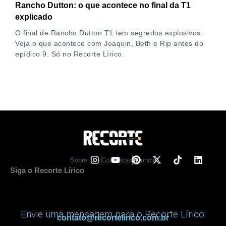
Rancho Dutton: o que acontece no final da T1
explicado
O final de Rancho Dutton T1 tem segredos explosivos.
Veja o que acontece com Joaquin, Beth e Rip antes do
epídico 9. Só no Recorte Lírico.
Sobre Nos
Colunistas
Anuncie
Siga o Recorte Lírico
Envie uma mensagem para o Recorte Lírico:
contato@recortelirico.com.br