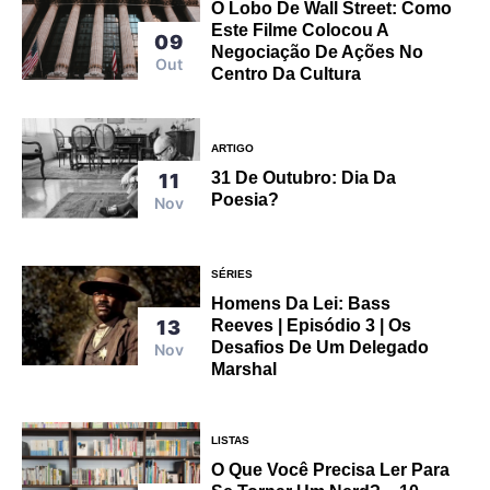
O Lobo De Wall Street: Como
Este Filme Colocou A
09
Negociação De Ações No
Out
Centro Da Cultura
ARTIGO
31 De Outubro: Dia Da
11
Poesia?
Nov
SÉRIES
Homens Da Lei: Bass
Reeves | Episódio 3 | Os
13
Desafios De Um Delegado
Nov
Marshal
LISTAS
O Que Você Precisa Ler Para