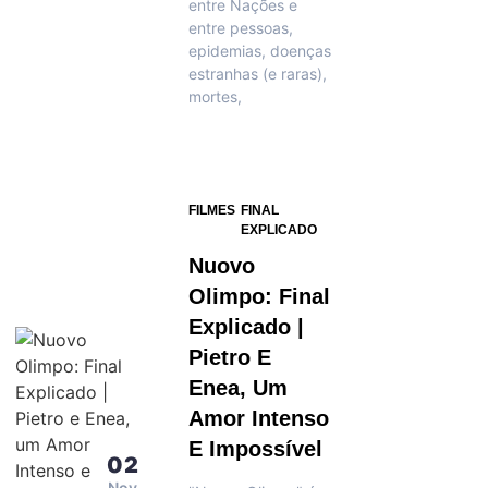
entre Nações e
entre pessoas,
epidemias, doenças
estranhas (e raras),
mortes,
FILMES
FINAL
EXPLICADO
Nuovo
Olimpo: Final
Explicado |
Pietro E
Enea, Um
Amor Intenso
E Impossível
02
Nov