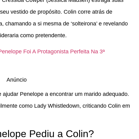
que Cressida Cowper (Jessica Madsen) estraga suas
u vestido de propósito. Colin corre atrás de
a, chamando a si mesma de ‘solteirona’ e revelando
sideraria como pretendente.
Penelope Foi A Protagonista Perfeita Na 3ª
Anúncio
e ajudar Penelope a encontrar um marido adequado.
tilmente como Lady Whistledown, criticando Colin em
nelope Pediu a Colin?