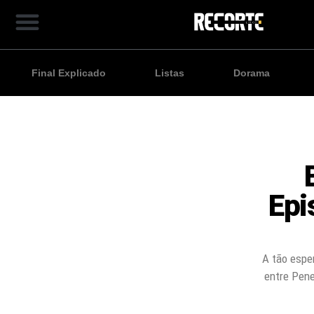
Final Explicado
Listas
Dorama
Epi
A tão espe
entre Pene