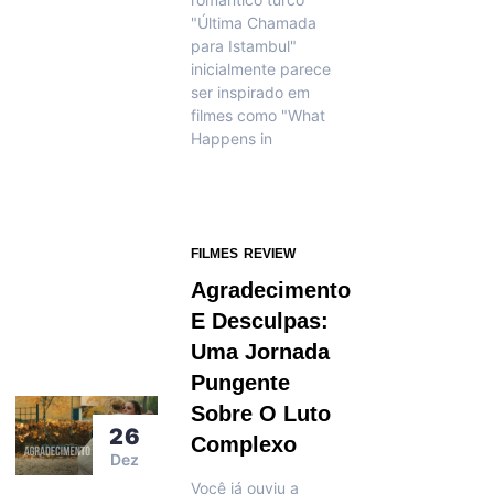
"Última Chamada
para Istambul"
inicialmente parece
ser inspirado em
filmes como "What
Happens in
FILMES
REVIEW
Agradecimento
E Desculpas:
Uma Jornada
Pungente
Sobre O Luto
26
Complexo
Dez
Você já ouviu a