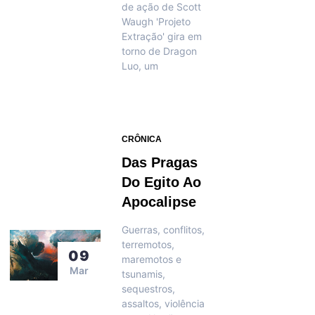
de ação de Scott
Waugh 'Projeto
Extração' gira em
torno de Dragon
Luo, um
CRÔNICA
Das Pragas
Do Egito Ao
Apocalipse
Guerras, conflitos,
terremotos,
09
maremotos e
Mar
tsunamis,
sequestros,
assaltos, violência