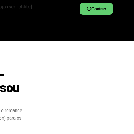
jaxsearchlite]
Contato
–
ssou
o o romance
on) para os