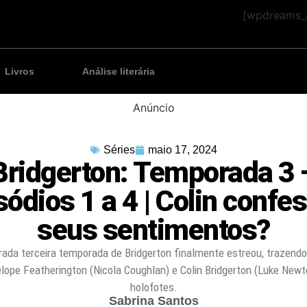
[wpdreams_a
Livros
Análise literária
Anúncio
Séries
maio 17, 2024
Bridgerton: Temporada 3 
sódios 1 a 4 | Colin confe
seus sentimentos?
rada terceira temporada de Bridgerton finalmente estreou, trazend
lope Featherington (Nicola Coughlan) e Colin Bridgerton (Luke Newt
holofotes.
Sabrina Santos