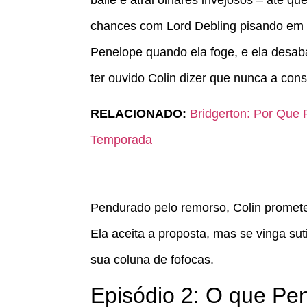
baile e atrai olhares invejosos – até 
chances com Lord Debling pisando em se
Penelope quando ela foge, e ela desab
ter ouvido Colin dizer que nunca a con
RELACIONADO:
Bridgerton: Por Que 
Temporada
Pendurado pelo remorso, Colin promet
Ela aceita a proposta, mas se vinga su
sua coluna de fofocas.
Episódio 2: O que Pe