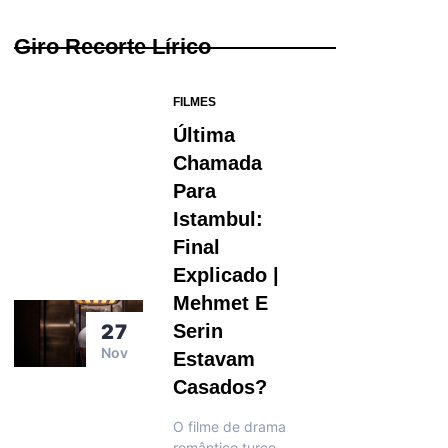
Giro Recorte Lírico
FILMES
Última
Chamada
Para
Istambul:
Final
Explicado |
Mehmet E
27
Serin
Nov
Estavam
Casados?
O filme de drama
romântico turco