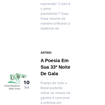
expressão "o luto é
o amor
persistindo"? Essa
frase resume de
maneira brilhante a
essência de
ARTIGO
A Poesia Em
Sua 33ª Noite
De Gala
10
Poetas de todo o
Set
Brasil poderão
retirar os versos da
gaveta e concorrer
a prêmios em