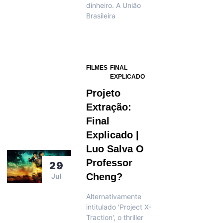
dinheiro. A União
Brasileira
FILMES
FINAL
EXPLICADO
Projeto
Extração:
Final
Explicado |
Luo Salva O
Professor
29
Cheng?
Jul
Alternativamente
intitulado 'Project X-
Traction', o thriller