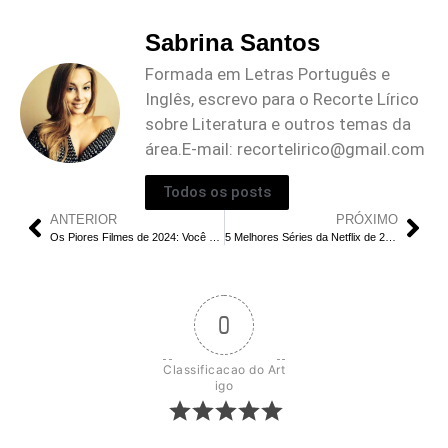
Sabrina Santos
Formada em Letras Português e
Inglês, escrevo para o Recorte Lírico
sobre Literatura e outros temas da
área.E-mail:
recortelirico@gmail.com
Todos os posts
ANTERIOR
PRÓXIMO
Os Piores Filmes de 2024: Você Concorda com Essa Lista?
5 Melhores Séries da Netflix de 2024 que Você Provavelmente Não Assistiu
0
Classificacao do Art
igo