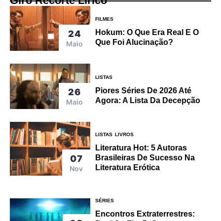
Giro Recorte Lírico
FILMES
Hokum: O Que Era Real E O
24
Que Foi Alucinação?
Maio
LISTAS
Piores Séries De 2026 Até
26
Agora: A Lista Da Decepção
Maio
LISTAS
LIVROS
Literatura Hot: 5 Autoras
07
Brasileiras De Sucesso Na
Literatura Erótica
Nov
SÉRIES
Encontros Extraterrestres: