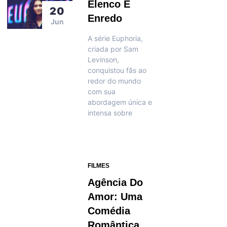
Elenco E
20
Enredo
Jun
A série Euphoria,
criada por Sam
Levinson,
conquistou fãs ao
redor do mundo
com sua
abordagem única e
intensa sobre
FILMES
Agência Do
Amor: Uma
Comédia
Romântica