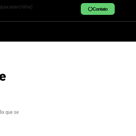
jaxsearchlite]
Contato
e
lix que se