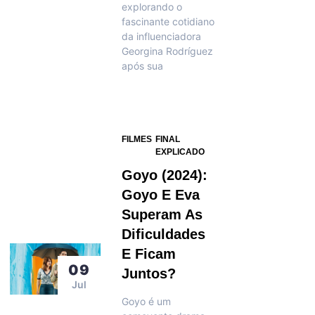
explorando o
fascinante cotidiano
da influenciadora
Georgina Rodríguez
após sua
FILMES
FINAL
EXPLICADO
Goyo (2024):
Goyo E Eva
Superam As
Dificuldades
E Ficam
09
Juntos?
Jul
Goyo é um