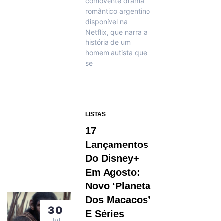
comovente drama
romântico argentino
disponível na
Netflix, que narra a
história de um
homem autista que
se
LISTAS
17
Lançamentos
Do Disney+
Em Agosto:
Novo ‘Planeta
Dos Macacos’
30
E Séries
Jul