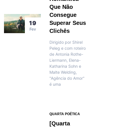
Que Não
Consegue
19
Superar Seus
Fev
Clichês
Dirigido por Shirel
Peleg e com roteiro
de Antonia Rothe-
Liermann, Elena-
Katharina Sohn e
Malte Welding,
"Agência do Amor"
é uma
QUARTA POÉTICA
[Quarta