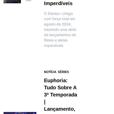
Imperdíveis
O Disney+ chega
com força total em
agosto de 2024,
trazendo uma série
de lançamentos de
filmes e séries
imperdíveis
NOTÍCIA
SÉRIES
Euphoria:
Tudo Sobre A
3ª Temporada
|
Lançamento,