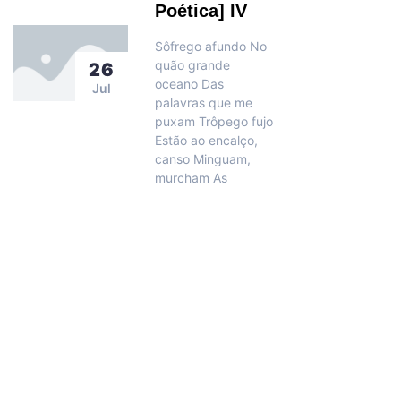
Poética] IV
Sôfrego afundo No
quão grande
26
oceano Das
Jul
palavras que me
puxam Trôpego fujo
Estão ao encalço,
canso Minguam,
murcham As