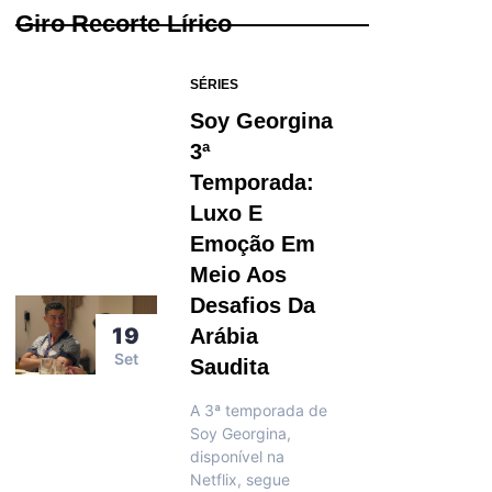
Giro Recorte Lírico
SÉRIES
Soy Georgina
3ª
Temporada:
Luxo E
Emoção Em
Meio Aos
Desafios Da
19
Arábia
Set
Saudita
A 3ª temporada de
Soy Georgina,
disponível na
Netflix, segue