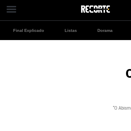
Final Explicado
Listas
Dorama
“O Abismo