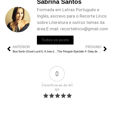
Sabrina Santos
Formada em Letras Português e
Inglês, escrevo para o Recorte Lírico
sobre Literatura e outros temas da
área.E-mail:
recortelirico@gmail.com
Todos os posts
ANTERIOR
PRÓXIMO
Boa Sorte (Good Luck!!): A Joia dos Doramas Japoneses Disponível na Netflix 2024
The Penguin Episódio 4: Data de Lançamento, Hora e Onde Assistir
0
Classificacao do Art
igo