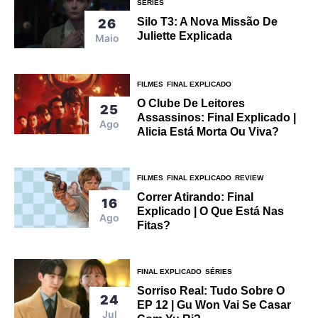
SÉRIES
Silo T3: A Nova Missão De
26
Juliette Explicada
Maio
FILMES
FINAL EXPLICADO
O Clube De Leitores
25
Assassinos: Final Explicado |
Ago
Alicia Está Morta Ou Viva?
FILMES
FINAL EXPLICADO
REVIEW
Correr Atirando: Final
16
Explicado | O Que Está Nas
Ago
Fitas?
FINAL EXPLICADO
SÉRIES
Sorriso Real: Tudo Sobre O
24
EP 12 | Gu Won Vai Se Casar
Jul