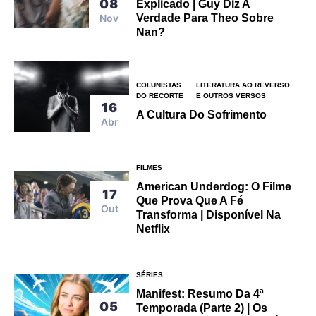
08
Explicado | Guy Diz A
Nov
Verdade Para Theo Sobre
Nan?
COLUNISTAS
LITERATURA AO REVERSO
DO RECORTE
E OUTROS VERSOS
16
A Cultura Do Sofrimento
Abr
FILMES
American Underdog: O Filme
17
Que Prova Que A Fé
Out
Transforma | Disponível Na
Netflix
SÉRIES
Manifest: Resumo Da 4ª
05
Temporada (parte 2) | Os