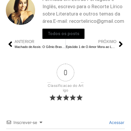
Inglês, escrevo para o Recorte Lírico
sobre Literatura e outros temas da
área.E-mail:
recortelirico@gmail.com
Todos os posts
ANTERIOR
PRÓXIMO
Machado de Assis: O Gênio Brasileiro que Conquistou os Estados Unidos
Episódio 1 de O Amor Mora ao Lado ‘Love Next Door’ da Netflix
0
Classificacao do Art
igo
Inscrever-se
Acessar