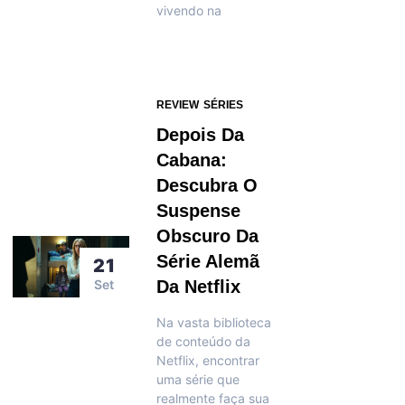
vivendo na
REVIEW
SÉRIES
Depois Da
Cabana:
Descubra O
Suspense
Obscuro Da
Série Alemã
21
Set
Da Netflix
Na vasta biblioteca
de conteúdo da
Netflix, encontrar
uma série que
realmente faça sua