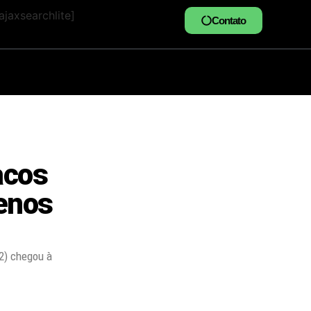
jaxsearchlite]
Contato
acos
enos
2) chegou à