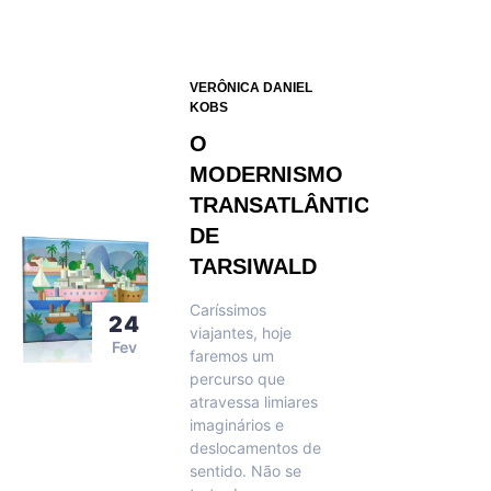
VERÔNICA DANIEL
KOBS
O
MODERNISMO
TRANSATLÂNTICO
DE
TARSIWALD
Caríssimos
24
viajantes, hoje
Fev
faremos um
percurso que
atravessa limiares
imaginários e
deslocamentos de
sentido. Não se