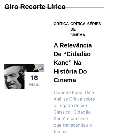
Giro Recorte Lírico
CRÍTICA
CRÍTICA
SÉRIES
DE
CINEMA
A Relevância
De “Cidadão
Kane” Na
História Do
16
Cinema
Maio
Cidadão Kane: Uma
Análise Crítica sobre
o Legado de um
Clássico "Cidadão
Kane" é um filme
que transcendeu o
tempo