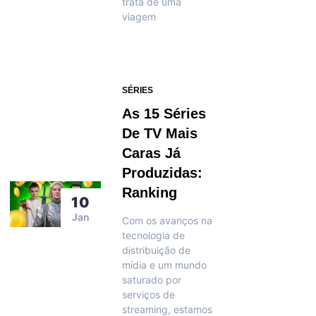
trata de uma
viagem
SÉRIES
As 15 Séries
De TV Mais
Caras Já
Produzidas:
Ranking
10
Jan
Com os avanços na
tecnologia de
distribuição de
mídia e um mundo
saturado por
serviços de
streaming, estamos