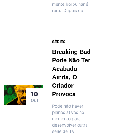
mente borbulhar é
raro. 'Depois da
SÉRIES
Breaking Bad
Pode Não Ter
Acabado
Ainda, O
Criador
10
Provoca
Out
Pode não haver
planos ativos no
momento para
desenvolver outra
série de TV