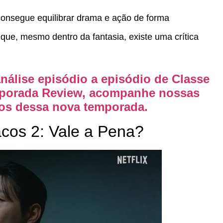
 consegue equilibrar drama e ação de forma
que, mesmo dentro da fantasia, existe uma crítica
nálise episódio a episódio de Classe
mporada Review, acompanhe nossas
os dessa nova temporada.
acos 2: Vale a Pena?