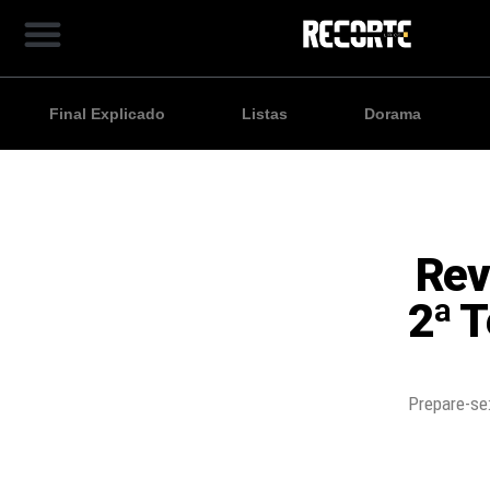
Final Explicado
Listas
Dorama
Rev
2ª 
Prepare-se