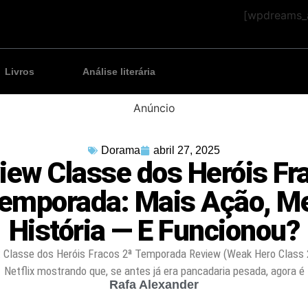
[wpdreams_a
Livros
Análise literária
Anúncio
Dorama
abril 27, 2025
iew Classe dos Heróis Fr
Temporada: Mais Ação, M
História — E Funcionou?
: Classe dos Heróis Fracos 2ª Temporada Review (Weak Hero Class 
Netflix mostrando que, se antes já era pancadaria pesada, agora é
Rafa Alexander