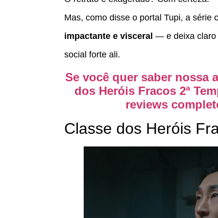
Mas, como disse o portal Tupi, a série
impactante e visceral
— e deixa claro 
social forte ali.
Se você quer saber nossa a
dos Heróis Fracos 2ª Te
reviews complet
Classe dos Heróis Fr