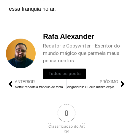
essa franquia no ar.
Rafa Alexander
Redator e Copywriter - Escritor do
mundo mágico que permeia meus
pensamentos
Todos os posts
ANTERIOR
PRÓXIMO
Netflix rebooteia franquia de fantasia em 8 meses
Vingadores: Guerra Infinita explica porque é o melhor filme MCU
0
Classificacao do Art
igo