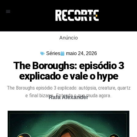
Anúncio
Séries
maio 24, 2026
The Boroughs: episódio 3
explicado e vale o hype
The Boroughs episódio 3 explicado: autópsia, creature, quartz
e final bizarro. Entenda o que muda agora.
Rafa Alexander