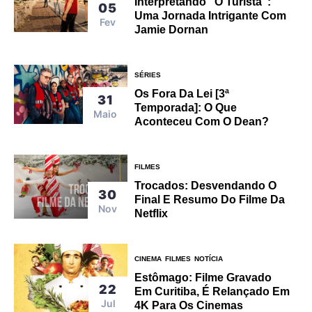
Interpretando “O Turista”:
05
Uma Jornada Intrigante Com
Fev
Jamie Dornan
SÉRIES
Os Fora Da Lei [3ª
31
Temporada]: O Que
Maio
Aconteceu Com O Dean?
FILMES
Trocados: Desvendando O
30
Final E Resumo Do Filme Da
Nov
Netflix
CINEMA
FILMES
NOTÍCIA
Estômago: Filme Gravado
22
Em Curitiba, É Relançado Em
Jul
4K Para Os Cinemas