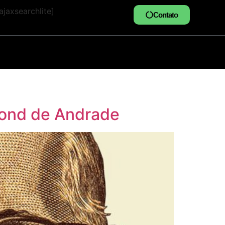
jaxsearchlite]
Contato
mond de Andrade