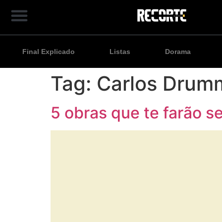
Final Explicado
Listas
Dorama
Tag:
Carlos Drum
5 obras que te farão 