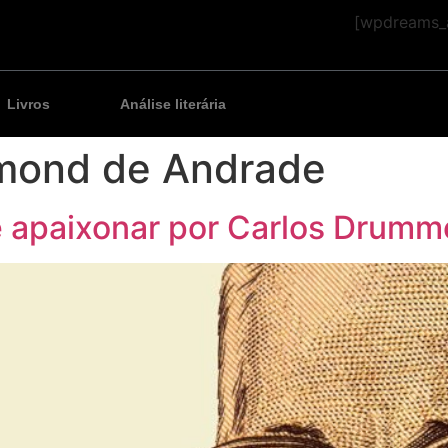
[wpdreams_a
Livros
Análise literária
mond de Andrade
se apaixonar por Carlos Drum