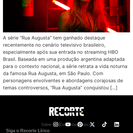
A série “Rua Augusta” tem ganhado destaque
recentemente no cenário televisivo brasileiro,
especialmente após sua entrada no streaming HBO
Brasil. Baseada em uma produção argentina adaptada
para o contexto nacional, a série retrata a vida noturna
da famosa Rua Augusta, em São Paulo. Com
personagens envolventes e abordagens corajosas de
temas controversos, “Rua Augusta” conquistou […]
Sobre Nos
Colunistas
Anuncie
Siga o Recorte Lírico