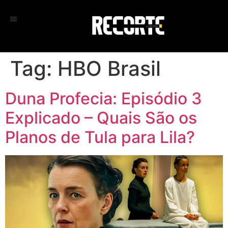
Tag:
HBO Brasil
Duna Profecia: Episódio 3
Explicado – Quais São os
Planos de Tula para Lila?