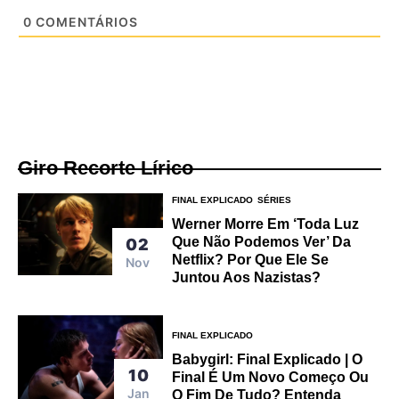
0
COMENTÁRIOS
Giro Recorte Lírico
FINAL EXPLICADO
SÉRIES
Werner Morre Em ‘Toda Luz
Que Não Podemos Ver’ Da
02
Netflix? Por Que Ele Se
Nov
Juntou Aos Nazistas?
FINAL EXPLICADO
Babygirl: Final Explicado | O
10
Final É Um Novo Começo Ou
Jan
O Fim De Tudo? Entenda