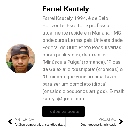
Farrel Kautely
Farrel Kautely, 1994, é de Belo
Horizonte. Escritor e professor,
atualmente reside em Mariana - MG,
onde cursa Letras pela Universidade
Federal de Ouro Preto.Possui várias
obras publicadas, dentre elas
"Minúscula Pulga" (romance), "Picas
da Galáxia" e "Sushipeia" (crônicas) e
"O mínimo que você precisa fazer
para ser um completo idiota"
(ensaios e pequenos artigos). E-mail:
kauty.s@gmail.com
Todos os posts
ANTERIOR
PRÓXIMO
Análise comparativa: canções da inocência no holocausto
Desnecessária felicidade