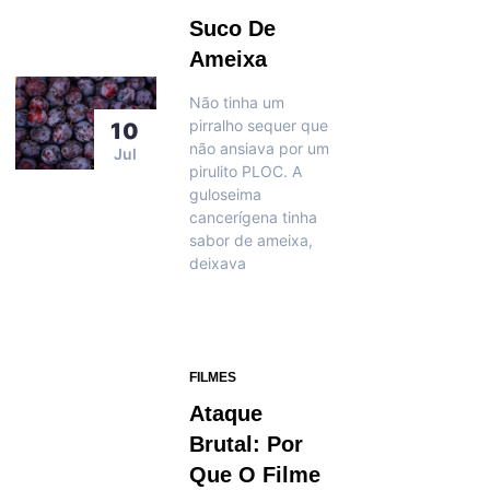
Suco De
Ameixa
Não tinha um
pirralho sequer que
10
não ansiava por um
Jul
pirulito PLOC. A
guloseima
cancerígena tinha
sabor de ameixa,
deixava
FILMES
Ataque
Brutal: Por
Que O Filme