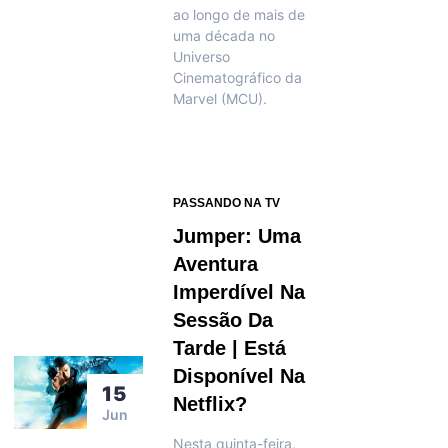
ao longo de mais de
uma década no
Universo
Cinematográfico da
Marvel (MCU).
PASSANDO NA TV
Jumper: Uma
Aventura
Imperdível Na
Sessão Da
Tarde | Está
Disponível Na
15
Netflix?
Jun
Nesta quinta-feira,