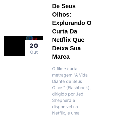
De Seus
Olhos:
Explorando O
Curta Da
Netflix Que
20
Deixa Sua
Out
Marca
O filme curta-
metragem "A Vida
Diante de Seus
Olhos" (Flashback),
dirigido por Jed
Shepherd e
disponível na
Netflix, é uma