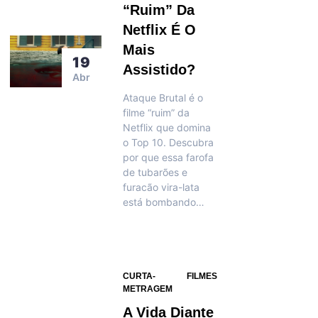
“ruim” Da
Netflix É O
Mais
19
Assistido?
Abr
Ataque Brutal é o
filme “ruim” da
Netflix que domina
o Top 10. Descubra
por que essa farofa
de tubarões e
furacão vira-lata
está bombando…
CURTA-
FILMES
METRAGEM
A Vida Diante