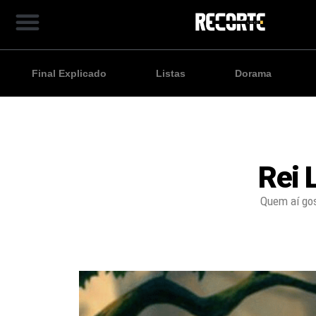
Final Explicado
Listas
Dorama
Rei 
Quem aí gos