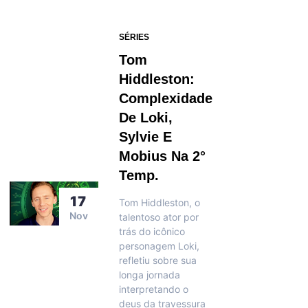
SÉRIES
Tom
Hiddleston:
Complexidade
De Loki,
Sylvie E
Mobius Na 2°
Temp.
17
Tom Hiddleston, o
Nov
talentoso ator por
trás do icônico
personagem Loki,
refletiu sobre sua
longa jornada
interpretando o
deus da travessura