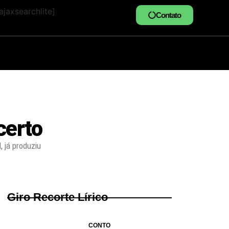
jaxsearchlite]
Contato
certo
 já produziu
Giro Recorte Lírico
CONTO