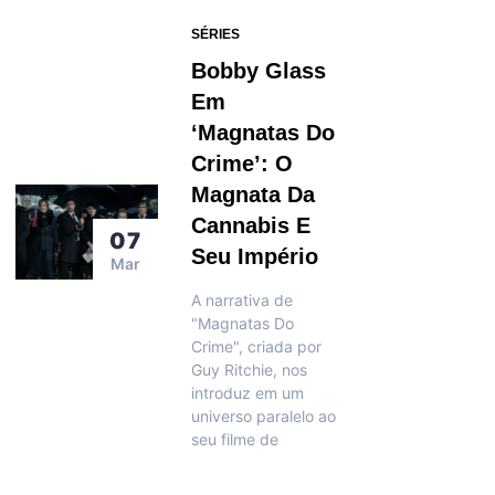
SÉRIES
Bobby Glass
Em
‘Magnatas Do
Crime’: O
Magnata Da
Cannabis E
07
Seu Império
Mar
A narrativa de
"Magnatas Do
Crime", criada por
Guy Ritchie, nos
introduz em um
universo paralelo ao
seu filme de