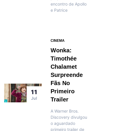
encontro de Apollo
e Patrice
CINEMA
Wonka:
Timothée
Chalamet
Surpreende
Fãs No
Primeiro
11
Jul
Trailer
A Warner Bros.
Discovery divulgou
o aguardado
primeiro trailer de