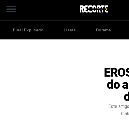
Final Explicado
Listas
Dorama
EROS
do a
d
Este artig
Isab