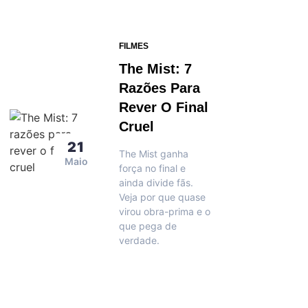
FILMES
The Mist: 7
Razões Para
Rever O Final
Cruel
21
The Mist ganha
Maio
força no final e
ainda divide fãs.
Veja por que quase
virou obra-prima e o
que pega de
verdade.