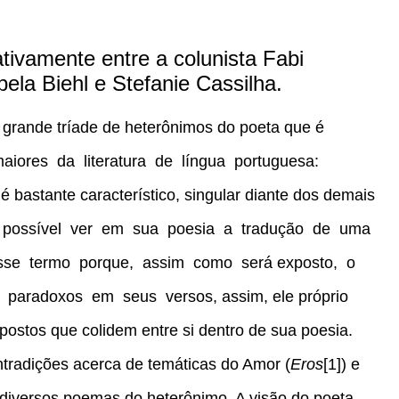
rativamente entre a colunista Fabi
bela Biehl e Stefanie Cassilha.
a grande tríade de heterônimos do poeta que é
iores da literatura de língua portuguesa:
 bastante característico, singular diante dos demais
 possível ver em sua poesia a tradução de uma
 esse termo porque, assim como será exposto, o
 paradoxos em seus versos, assim, ele próprio
 opostos que colidem entre si dentro de sua poesia.
ntradições acerca de temáticas do Amor (
Eros
[1]) e
diversos poemas do heterônimo. A visão do poeta