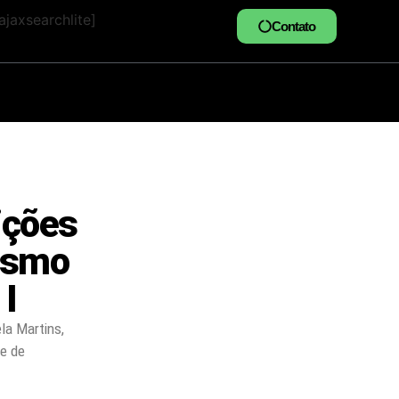
jaxsearchlite]
Contato
ições
cismo
 I
la Martins,
de de