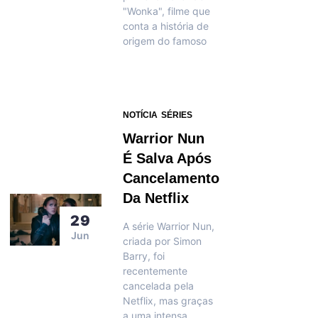
"Wonka", filme que
conta a história de
origem do famoso
NOTÍCIA
SÉRIES
Warrior Nun
É Salva Após
Cancelamento
Da Netflix
29
A série Warrior Nun,
Jun
criada por Simon
Barry, foi
recentemente
cancelada pela
Netflix, mas graças
a uma intensa