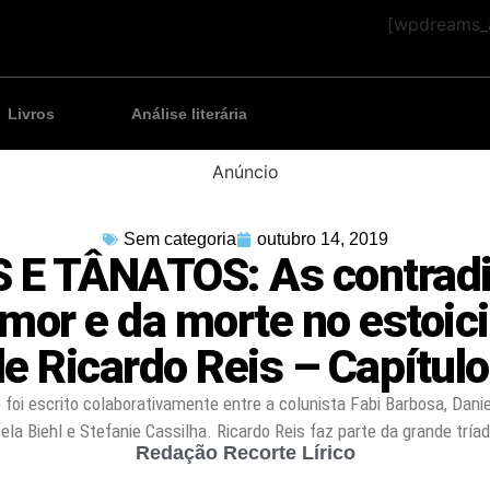
[wpdreams_a
Livros
Análise literária
Anúncio
Sem categoria
outubro 14, 2019
 E TÂNATOS: As contrad
mor e da morte no estoi
e Ricardo Reis – Capítulo
o foi escrito colaborativamente entre a colunista Fabi Barbosa, Danie
ela Biehl e Stefanie Cassilha. Ricardo Reis faz parte da grande tría
Redação Recorte Lírico