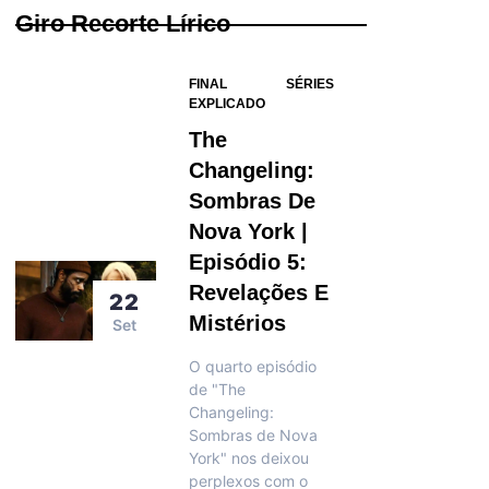
Giro Recorte Lírico
FINAL
SÉRIES
EXPLICADO
The
Changeling:
Sombras De
Nova York |
Episódio 5:
Revelações E
22
Mistérios
Set
O quarto episódio
de "The
Changeling:
Sombras de Nova
York" nos deixou
perplexos com o