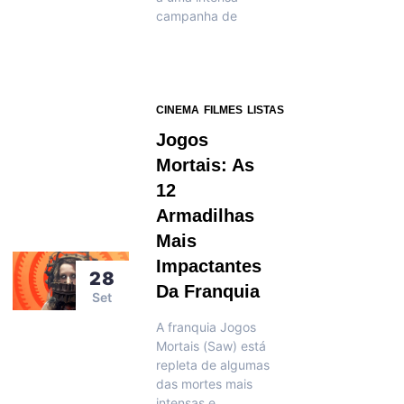
campanha de
CINEMA
FILMES
LISTAS
Jogos
Mortais: As
12
Armadilhas
Mais
Impactantes
28
Da Franquia
Set
A franquia Jogos
Mortais (Saw) está
repleta de algumas
das mortes mais
intensas e