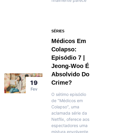
finalmente parece
SÉRIES
Médicos Em
Colapso:
Episódio 7 |
Jeong-Woo É
Absolvido Do
19
Crime?
Fev
O sétimo episódio
de "Médicos em
Colapso", uma
aclamada série da
Netflix, oferece aos
espectadores uma
mistura envolvente