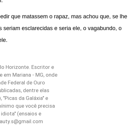
m.
edir que matassem o rapaz, mas achou que, se lhe
s seriam esclarecidas e seria ele, o vagabundo, o
ele.
lo Horizonte. Escritor e
de em Mariana - MG, onde
ade Federal de Ouro
ublicadas, dentre elas
 "Picas da Galáxia" e
 mínimo que você precisa
idiota" (ensaios e
auty.s@gmail.com