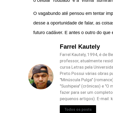
o celular “roubado” e a “vítima” sumira
O vagabundo até pensou em tentar imp
desse a oportunidade de falar, as coisa
futuro cadáver. E antes o outro do que 
Farrel Kautely
Farrel Kautely, 1994, é de Be
professor, atualmente resi
cursa Letras pela Universid
Preto.Possui várias obras p
"Minúscula Pulga" (romance),
"Sushipeia" (crônicas) e "O
fazer para ser um completo 
pequenos artigos). E-mail:
k
Todos os posts