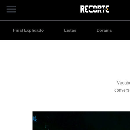
Final Explicado
Listas
Dorama
Vagabu
convers