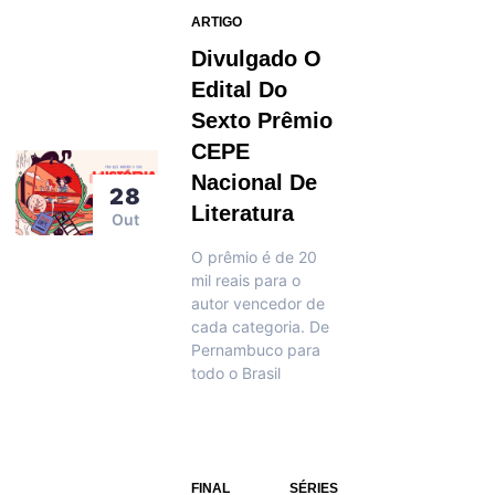
ARTIGO
Divulgado O
Edital Do
Sexto Prêmio
CEPE
Nacional De
28
Literatura
Out
O prêmio é de 20
mil reais para o
autor vencedor de
cada categoria. De
Pernambuco para
todo o Brasil
FINAL
SÉRIES