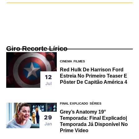
Giro Recorte Lírico
CINEMA
FILMES
Red Hulk De Harrison Ford
Estreia No Primeiro Teaser E
12
Pôster De Capitão América 4
Jul
FINAL EXPLICADO
SÉRIES
Grey’s Anatomy 19°
29
Temporada: Final Explicado|
Jan
Temporada Já Disponível No
Prime Video