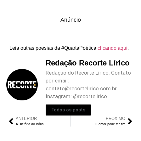
Anúncio
Leia outras poesias da #QuartaPoética
clicando aqui
.
Redação Recorte Lírico
Redação do Recorte Lírico. Contato
por email:
contato@recortelirico.com.br
Instagram: @recortelirico
Todos os posts
ANTERIOR
PRÓXIMO
A História do Bóris
O amor pode ter fim