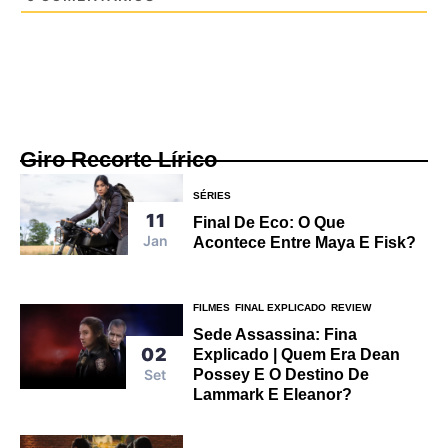
Giro Recorte Lírico
SÉRIES
11
Final De Eco: O Que
Jan
Acontece Entre Maya E Fisk?
FILMES
FINAL EXPLICADO
REVIEW
Sede Assassina: Fina
02
Explicado | Quem Era Dean
Set
Possey E O Destino De
Lammark E Eleanor?