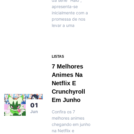
da série "Halo",
apresenta-se
inicialmente com a
promessa de nos
levar a uma
LISTAS
7 Melhores
Animes Na
Netflix E
Crunchyroll
Em Junho
01
Jun
Confira os 7
melhores animes
chegando em junho
na Netflix e