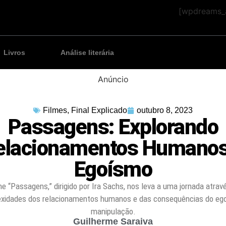
[wpdreams_a
Livros
Análise literária
Anúncio
Filmes
,
Final Explicado
outubro 8, 2023
Passagens: Explorando
elacionamentos Humanos
Egoísmo
me “Passagens,” dirigido por Ira Sachs, nos leva a uma jornada atrav
xidades dos relacionamentos humanos e das consequências do eg
manipulação.
Guilherme Saraiva