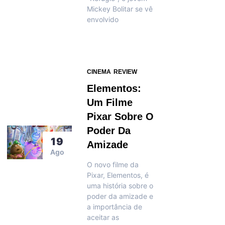
Mickey Bolitar se vê
envolvido
CINEMA
REVIEW
Elementos:
Um Filme
Pixar Sobre O
Poder Da
19
Amizade
Ago
O novo filme da
Pixar, Elementos, é
uma história sobre o
poder da amizade e
a importância de
aceitar as