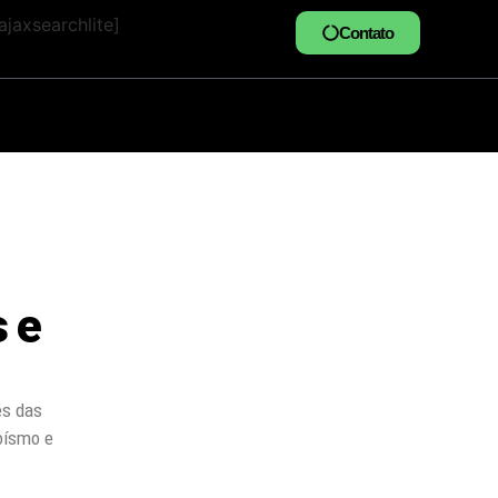
jaxsearchlite]
Contato
 e
és das
oísmo e