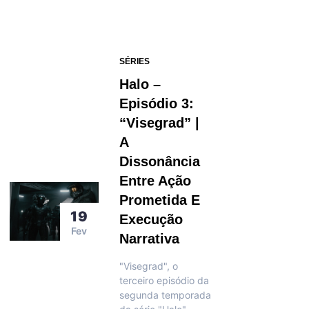
SÉRIES
Halo –
Episódio 3:
“Visegrad” |
A
Dissonância
Entre Ação
Prometida E
19
Execução
Fev
Narrativa
"Visegrad", o
terceiro episódio da
segunda temporada