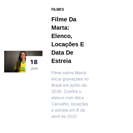
FILMES
Filme Da
Marta:
Elenco,
Locações E
Data De
Estreia
18
Jun
Filme sobre Marta
inicia gravações no
Brasil em junho de
2026. Confira o
elenco com Alice
Carvalho, locações
e estreia em 8 de
abril de 2027.