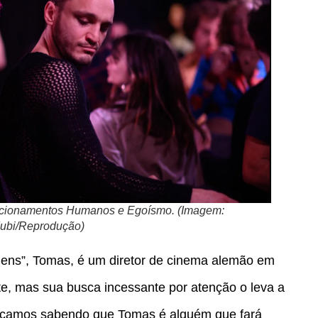
acionamentos Humanos e Egoísmo. (Imagem:
ubi/Reprodução)
gens”, Tomas, é um diretor de cinema alemão em
te, mas sua busca incessante por atenção o leva a
 ficamos sabendo que Tomas é alguém que fará