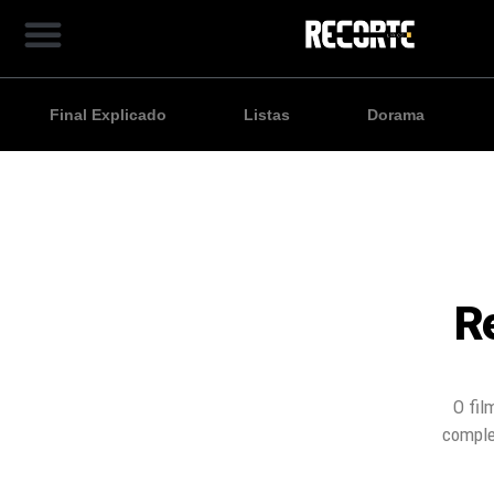
Final Explicado
Listas
Dorama
R
O fil
comple