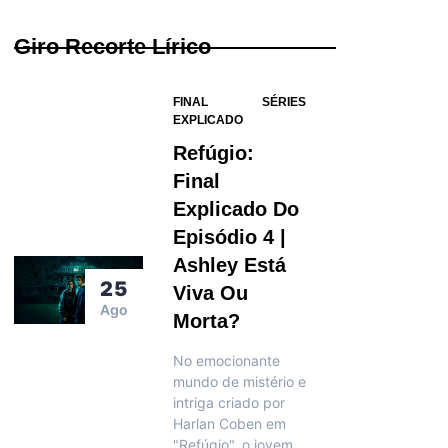
Giro Recorte Lírico
FINAL
SÉRIES
EXPLICADO
Refúgio:
Final
Explicado Do
Episódio 4 |
Ashley Está
25
Viva Ou
Ago
Morta?
No emocionante
mundo de mistério e
intriga criado por
Harlan Coben em
"Refúgio", o jovem