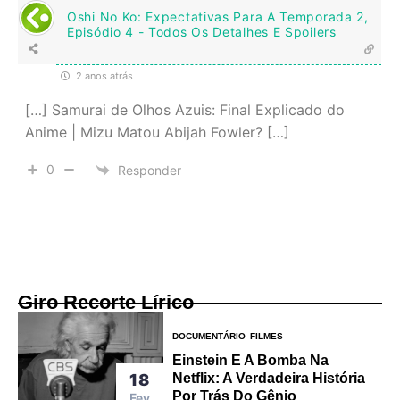
Oshi No Ko: Expectativas Para A Temporada 2,
Episódio 4 - Todos Os Detalhes E Spoilers
2 anos atrás
[…] Samurai de Olhos Azuis: Final Explicado do
Anime | Mizu Matou Abijah Fowler? […]
0
Responder
Giro Recorte Lírico
DOCUMENTÁRIO
FILMES
Einstein E A Bomba Na
18
Netflix: A Verdadeira História
Por Trás Do Gênio
Fev