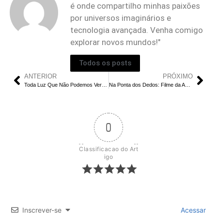
é onde compartilho minhas paixões
por universos imaginários e
tecnologia avançada. Venha comigo
explorar novos mundos!"
Todos os posts
ANTERIOR
PRÓXIMO
Toda Luz Que Não Podemos Ver: Final Explicado | O Que Acontece com o Mar de Chamas?
Na Ponta dos Dedos: Filme da Apple TV Questiona se a Ciência Pode Solucionar o Amor
0
Classificacao do Art
igo
Inscrever-se
Acessar