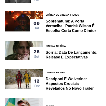
CRÍTICA DE CINEMA
FILMES
Sobrenatural: A Porta
09
Vermelha | Patrick Wilson É
Jul
Escolha Certa Como Diretor
CINEMA
NOTÍCIA
26
Sorria: Data De Lançamento,
Set
Release E Expectativas
CINEMA
FILMES
Deadpool E Wolverine:
12
Aspectos Cruciais
Fev
Revelados No Novo Trailer