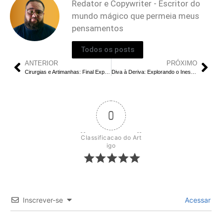
Redator e Copywriter - Escritor do
mundo mágico que permeia meus
pensamentos
Todos os posts
ANTERIOR
PRÓXIMO
Cirurgias e Artimanhas: Final Explicado | Jack e Fagin Estão A Salvo?
Diva à Deriva: Explorando o Inesquecível Final
0
Classificacao do Art
igo
Inscrever-se
Acessar