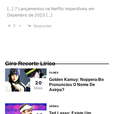
[…] 7 Lançamentos na Netflix Imperdíveis em
Dezembro de 2023 […]
0
Responder
Giro Recorte Lírico
FILMES
Golden Kamuy: Noppera-Bo
20
Pronunciou O Nome De
Maio
Asirpa?
SÉRIES
Ted Lasso: Existe Um